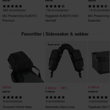
Returavgifter kommer i tillegg. *Returretten gjelder ikke for
649 kr
549 kr
329 kr
they will melt. Kind regards, XLMOTO Product Specialist
produkter som er personaliserte eller produsert på bestilling. Se
886 anmeldelser
759 anmeldelser
1418 anmeldel
vår
kundeserviceseksjon
for mer informasjon og vilkår.
MC-Presenning XLMOTO
Ryggsekk XLMOTO H2O
MC-Presennin
Still et spørsmål
Premium
Vanntett
Essential
Favoritter i Sidevesker & sekker
Superpris!
829 kr
4 709 kr
-36%
2 429 kr
869 kr
3 799 kr
4 899 kr
Send
8 anmeldelser
5 anmeldelser
4 anmeldelser
Tourpack Oxford Atlas
Seteveske Giant Loop
Toppboks Givi T