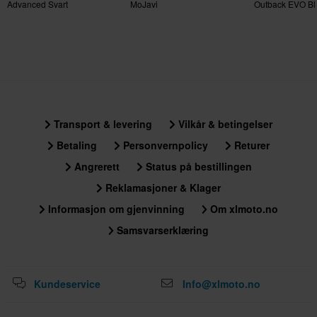
Advanced Svart
MoJavi
Outback EVO Bl
Aluminiumsves
Transport & levering
Vilkår & betingelser
Betaling
Personvernpolicy
Returer
Angrerett
Status på bestillingen
Reklamasjoner & Klager
Informasjon om gjenvinning
Om xlmoto.no
Samsvarserklæring
Kundeservice
Info@xlmoto.no