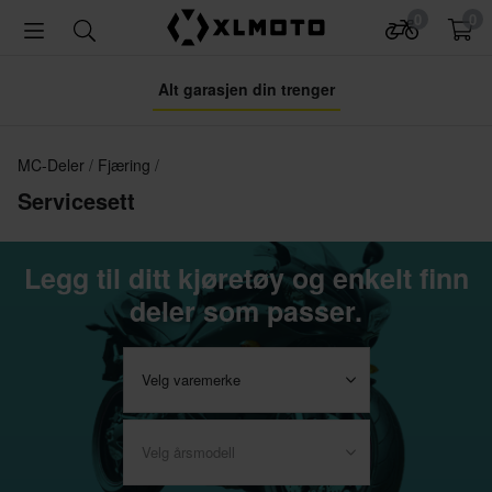
0
0
Alt garasjen din trenger
MC-Deler
Fjæring
Servicesett
Legg til ditt kjøretøy og enkelt finn
deler som passer.
Velg varemerke
Velg årsmodell