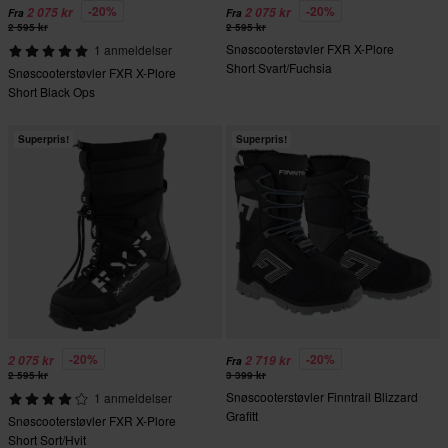
-20%
-20%
2 075 kr
2 075 kr
Fra
Fra
2 595 kr
2 595 kr
Snøscooterstøvler FXR X-Plore
1 anmeldelser
Short Svart/Fuchsia
Snøscooterstøvler FXR X-Plore
Short Black Ops
Superpris!
Superpris!
-20%
-20%
2 075 kr
2 719 kr
Fra
2 595 kr
3 399 kr
Snøscooterstøvler Finntrail Blizzard
1 anmeldelser
Grafitt
Snøscooterstøvler FXR X-Plore
Short Sort/Hvit