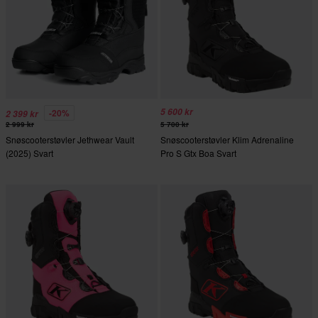
5 600 kr
-20%
2 399 kr
2 999 kr
5 700 kr
Snøscooterstøvler Jethwear Vault
Snøscooterstøvler Klim Adrenaline
(2025) Svart
Pro S Gtx Boa Svart