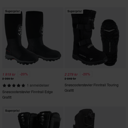
Superpris!
Superpris!
-20%
-20%
1 919 kr
2 279 kr
2 399 kr
2 849 kr
Snøscooterstøvler Finntrail Touring
1 anmeldelser
Grafitt
Snøscooterstøvler Finntrail Edge
Grafitt
Superpris!