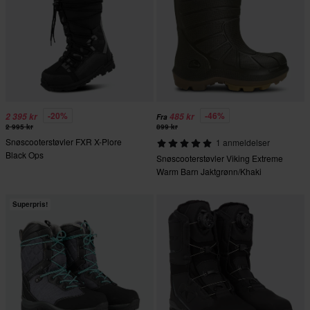
-20%
-46%
2 395 kr
485 kr
Fra
2 995 kr
899 kr
Snøscooterstøvler FXR X-Plore
1 anmeldelser
Black Ops
Snøscooterstøvler Viking Extreme
Warm Barn Jaktgrønn/Khaki
Superpris!