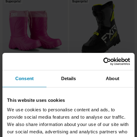
Superpris!
Superpris!
-20%
-20%
475 kr
2 715 kr
Fra
Fra
595 kr
3 395 kr
Consent
Details
About
Snøscooterstøvler FXR Svalbard
Snøscooterstøvler FXR X-Cross Pro
Barn Fuchsia
BOA Svart/Fuchsia
This website uses cookies
Superpris!
Superpris!
We use cookies to personalise content and ads, to
provide social media features and to analyse our traffic.
We also share information about your use of our site with
our social media, advertising and analytics partners who