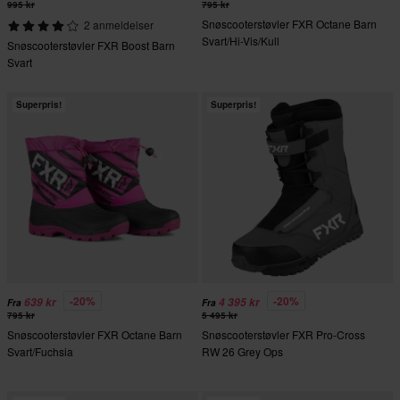
995 kr
795 kr
Snøscooterstøvler FXR Octane Barn
2 anmeldelser
Svart/Hi-Vis/Kull
Snøscooterstøvler FXR Boost Barn
Svart
Superpris!
Superpris!
-20%
-20%
639 kr
4 395 kr
Fra
Fra
795 kr
5 495 kr
Snøscooterstøvler FXR Octane Barn
Snøscooterstøvler FXR Pro-Cross
Svart/Fuchsia
RW 26 Grey Ops