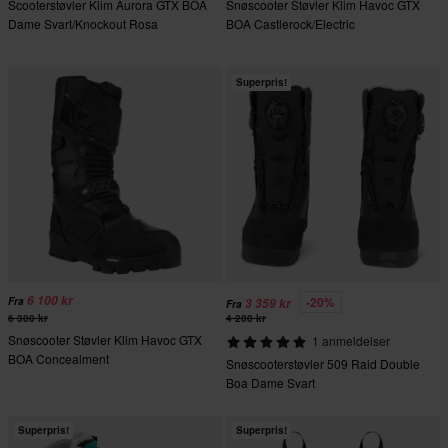
Scooterstøvler Klim Aurora GTX BOA
Snøscooter Støvler Klim Havoc GTX
Dame Svart/Knockout Rosa
BOA Castlerock/Electric
Blue/Lemonade
Superpris!
6 100 kr
-20%
Fra
3 359 kr
Fra
6 300 kr
4 200 kr
Snøscooter Støvler Klim Havoc GTX
1 anmeldelser
BOA Concealment
Snøscooterstøvler 509 Raid Double
Boa Dame Svart
Superpris!
Superpris!