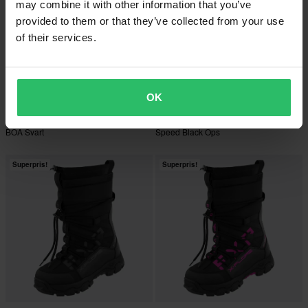
may combine it with other information that you’ve
provided to them or that they’ve collected from your use
of their services.
-20%
-20%
2 715 kr
2 235 kr
Fra
Fra
3 395 kr
2 795 kr
OK
3 anmeldelser
1 anmeldelser
Snøscooterstøvler FXR X-Cross Pro
Snøscooterstøvler FXR X-Cross
BOA Svart
Speed Black Ops
Superpris!
Superpris!