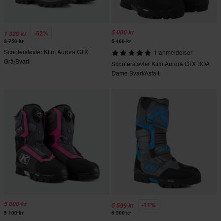
5 000 kr
-52%
1 329 kr
2 750 kr
5 100 kr
Scooterstøvler Klim Aurora GTX
1 anmeldelser
Grå/Svart
Scooterstøvler Klim Aurora GTX BOA
Dame Svart/Asfalt
5 000 kr
-11%
5 599 kr
5 100 kr
6 300 kr