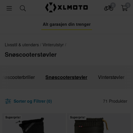
0
0
Alt garasjen din trenger
Livsstil & utendørs
Vinterutstyr
Snøscooterstøvler
Snøscooterbriller
Snøscooterstøvler
Vinterstøvler
Sorter og Filtrer (0)
71 Produkter
Superpris!
Superpris!