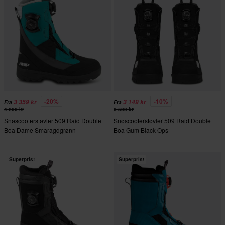
-20%
-10%
3 359 kr
3 149 kr
Fra
Fra
4 200 kr
3 500 kr
Snøscooterstøvler 509 Raid Double
Snøscooterstøvler 509 Raid Double
Boa Dame Smaragdgrønn
Boa Gum Black Ops
Superpris!
Superpris!