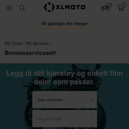
0
0
Alt garasjen din trenger
MC-Deler
MC-Bremser
Bremseservicesett
Legg til ditt kjøretøy og enkelt finn
deler som passer.
Velg varemerke
Velg årsmodell