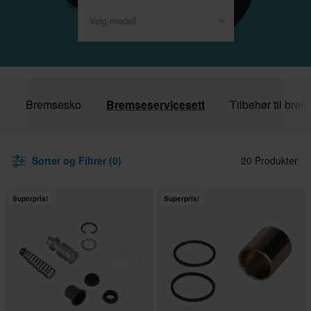
Velg modell
r
Bremsesko
Bremseservicesett
Tilbehør til brem
Sorter og Filtrer (0)
20 Produkter
Superpris!
Superpris!