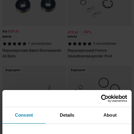
639 kr
-20%
Fra
415 kr
669 kr
519 kr
1 anmeldelser
5 anmeldelser
Reparasjonsats Bakre Bremsepedal
Reparasjonssett Fremre
All Balls
Hovedbremsesylinder ProX
Superpris!
Superpris!
Consent
Details
About