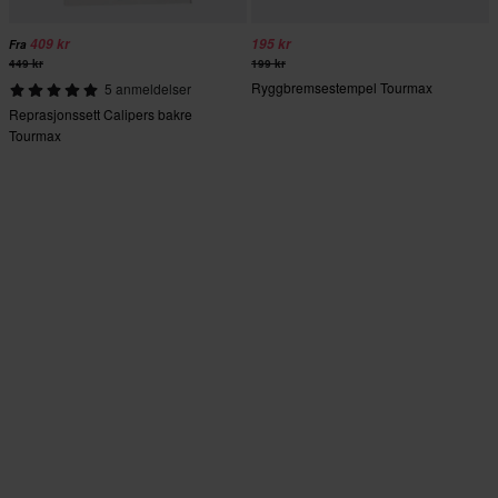
409 kr
195 kr
Fra
449 kr
199 kr
Ryggbremsestempel Tourmax
5 anmeldelser
Reprasjonssett Calipers bakre
Tourmax