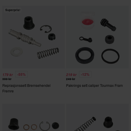
Superpris!
-55%
-12%
179 kr
219 kr
399 kr
249 kr
Reprasjonssett Bremsehendel
Paknings sett caliper Tourmax Fram
Fremre