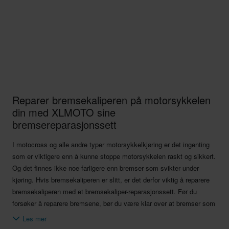
Reparer bremsekaliperen på motorsykkelen
din med XLMOTO sine
bremsereparasjonssett
I motocross og alle andre typer motorsykkelkjøring er det ingenting
som er viktigere enn å kunne stoppe motorsykkelen raskt og sikkert.
Og det finnes ikke noe farligere enn bremser som svikter under
kjøring. Hvis bremsekaliperen er slitt, er det derfor viktig å reparere
bremsekaliperen med et bremsekaliper-reparasjonssett. Før du
forsøker å reparere bremsene, bør du være klar over at bremser som
fungerer, er avgjørende for sikkerheten din. Hvis bremsene svikter,
Les mer
kan det føre til dødsfall. Ikke forsøk å reparere bremsene hvis du er