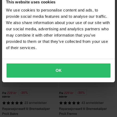
-21%
-31%
This website uses cookies
475 kr
455 kr
Fra
Fra
598 kr
658 kr
We use cookies to personalise content and ads, to
3 anmeldelser
1 anmeldelser
provide social media features and to analyse our traffic.
Reparasjonssett ProX
Reparasjonssett ProX Kaliper
Bremsesylinder
We also share information about your use of our site with
our social media, advertising and analytics partners who
may combine it with other information that you’ve
Superpris!
Superpris!
provided to them or that they’ve collected from your use
of their services.
OK
-30%
-30%
229 kr
229 kr
Fra
Fra
329 kr
329 kr
23 anmeldelser
43 anmeldelser
Reparasjonssett til Bremsekaliper
Reparasjonssett til Bremsekaliper
ProX Bakre
ProX Fremre