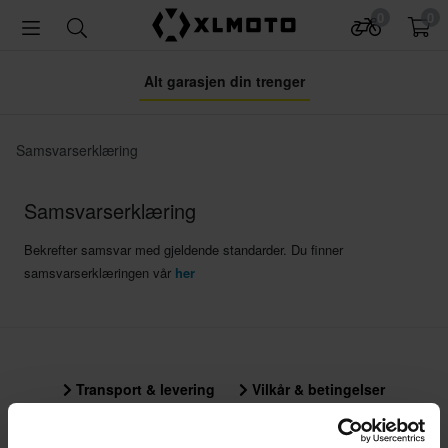
0
0
Alt garasjen din trenger
Samsvarserklæring
Samsvarserklæring
Bekrefter samsvar med gjeldende standarder. Du finner
samsvarserklæringen vår
her
Transport & levering
Vilkår & betingelser
Betaling
Personvernpolicy
Returer