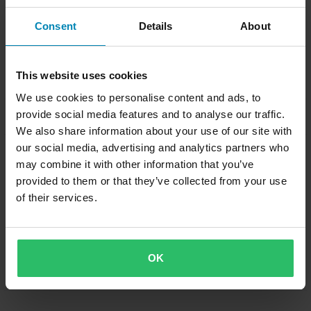
Angrerett
Status på bestillingen
Reklamasjoner & Klager
Consent
Details
About
Informasjon om gjenvinning
Om xlmoto.no
Samsvarserklæring
This website uses cookies
We use cookies to personalise content and ads, to
provide social media features and to analyse our traffic.
Kundeservice
Info@xlmoto.no
We also share information about your use of our site with
our social media, advertising and analytics partners who
may combine it with other information that you’ve
Abonner på vårt nyhetsbrev for nyheter og
provided to them or that they’ve collected from your use
fantastiske tilbud!
of their services.
Ved å registrere deg for vårt nyhetsbrev godkjenner du vårt
Personvernerklæring
OK