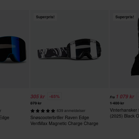
Superpris!
Superpris!
305 kr
1 079 kr
-65%
Fra
879 kr
1 400 kr
Vinterhansker
r
639 anmeldelser
(2025) Black 
 Edge
Snøscooterbriller Raven Edge
VentMax Magnetic Charge Charge