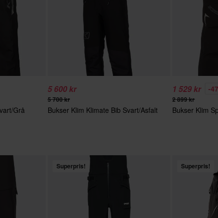
5 600 kr
1 529 kr
-4
5 700 kr
2 899 kr
vart/Grå
Bukser Klim Klimate Bib Svart/Asfalt
Bukser Klim Sp
Superpris!
Superpris!