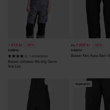
1 615 kr
1 905 kr
-35%
-42%
Fra
2 499 kr
3 300 kr
Bukser Klim Kaos Barn S
1 anmeldelser
Bukser Jethwear Bib 60g Dame
Snø Leo
Superpris!