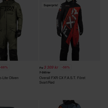
Superpris!
3 309 kr
-66%
-56%
Fra
7 595 kr
o-Lite Oliven
Overall FXR CX F.A.S.T. Fôret
Svart/Rød