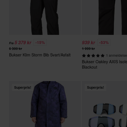
5 379 kr
939 kr
-15%
-53%
Fra
6 300 kr
1 999 kr
Bukser Klim Storm Bib Svart/Asfalt
1 anmeldelse
Bukser Oakley AXIS Isole
Blackout
Superpris!
Superpris!