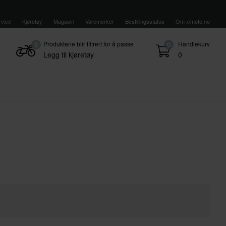
vice
Kjøretøy
Magasin
Varemerker
Bestillingsstatus
Om xlmoto.no
Produktene blir filtrert for å passe
Handlekurv
0
0
Legg til kjøretøy
0