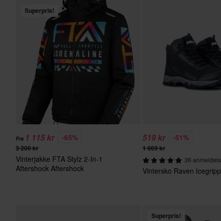
Superpris!
1 115 kr
519 kr
-65%
-51%
Fra
3 200 kr
1 069 kr
Vinterjakke FTA Stylz 2-In-1
36 anmeldels
Aftershock Aftershock
Vintersko Raven Icegripp
Superpris!