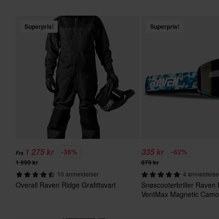
Superpris!
Superpris!
1 275 kr
335 kr
-36%
-62%
Fra
1 999 kr
879 kr
10 anmeldelser
4 anmeldelse
Overall Raven Ridge Grafittsvart
Snøscooterbriller Raven
VentMax Magnetic Camo
Kamuflasje/Blå