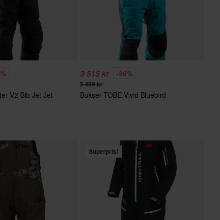
3 515 kr
5%
-36%
5 499 kr
er V2 Bib Jet Jet
Bukser TOBE Vivid Bluebird
Superpris!