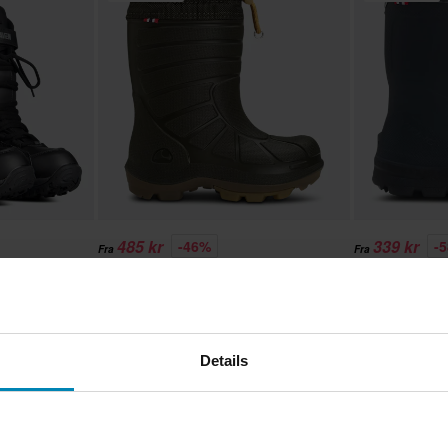
485 kr
339 kr
-46%
-
Fra
Fra
899 kr
799 kr
Vinterstøvler V
er
1 anmeldelser
Warm Barn Ma
n Charge
Snøscooterstøvler Viking Extreme
Warm Barn Jaktgrønn/Khaki
Details
Superpris!
Superpris!