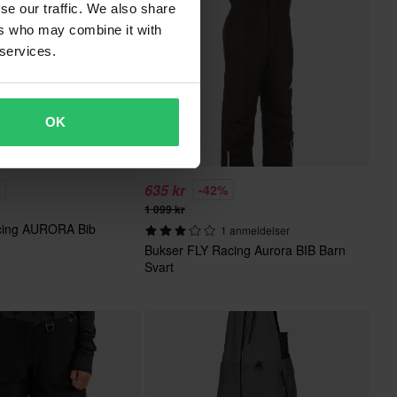
se our traffic. We also share
ers who may combine it with
 services.
OK
635 kr
%
-42%
1 099 kr
cing AURORA Bib
1 anmeldelser
Bukser FLY Racing Aurora BIB Barn
Svart