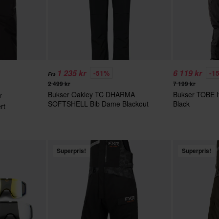
1 235 kr
6 119 kr
-51%
-1
Fra
2 499 kr
7 199 kr
Bukser Oakley TC DHARMA
Bukser TOBE It
r
SOFTSHELL Bib Dame Blackout
Black
rt
Superpris!
Superpris!