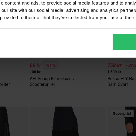
e content and ads, to provide social media features and to analy
 our site with our social media, advertising and analytics partn
 provided to them or that they’ve collected from your use of their
69 kr
759 kr
-31%
-53
100 kr
1 599 kr
AFI Scoop Klim Oculus
Bukse FLY Ra
iller
Scooterbriller
Barn Svart
Superpris!