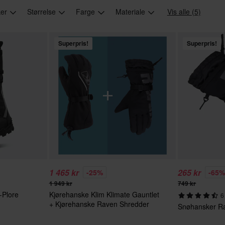
ker
Størrelse
Farge
Materiale
Vis alle (5)
Superpris!
Superpris!
1 465 kr
265 kr
-25%
-65
1 949 kr
749 kr
-Plore
Kjørehanske Klim Klimate Gauntlet
6
+ Kjørehanske Raven Shredder
Snøhansker Ra