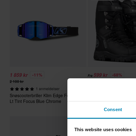
1 859 kr
599 kr
-11%
-68%
Fra
2 100 kr
1 849 kr
1 anmeldelser
67 anmeldels
Snøscooterbriller Klim Edge Focus
Snøscooterstøvler Rave
Lt Tint Focus Blue Chrome
2.0 WP Svart
Consent
Superpris!
This website uses cookies