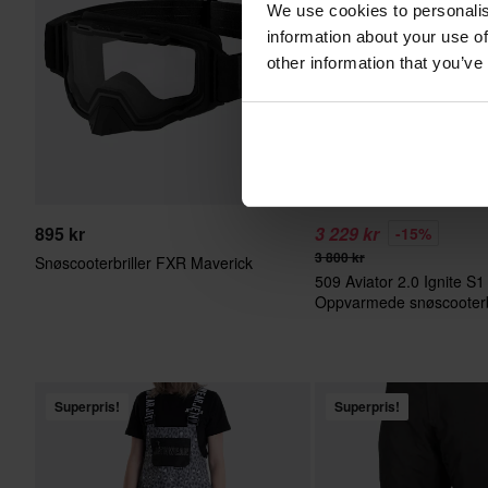
We use cookies to personalis
information about your use of
other information that you’ve
895 kr
3 229 kr
-15%
3 800 kr
Snøscooterbriller FXR Maverick
509 Aviator 2.0 Ignite S1
Oppvarmede snøscooterbr
Superpris!
Superpris!