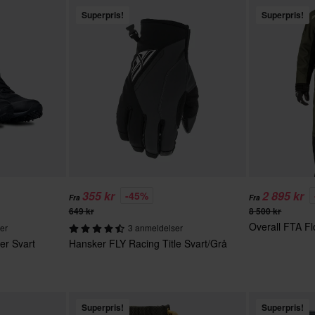
Superpris!
Superpris!
355 kr
2 895 kr
-45%
Fra
Fra
649 kr
8 500 kr
Overall FTA Fl
er
3 anmeldelser
er Svart
Hansker FLY Racing Title Svart/Grå
Superpris!
Superpris!