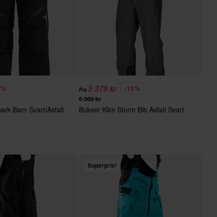
5 379 kr
7%
-15%
Fra
6 300 kr
ark Barn Svart/Asfalt
Bukser Klim Storm Bib Asfalt Svart
Superpris!