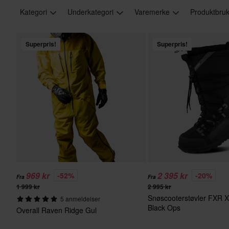
Kategori
Underkategori
Varemerke
Produktbru
Superpris!
Superpris!
969 kr
2 395 kr
-52%
-20%
Fra
Fra
1 999 kr
2 995 kr
Snøscooterstøvler FXR X
5 anmeldelser
Black Ops
Overall Raven Ridge Gul