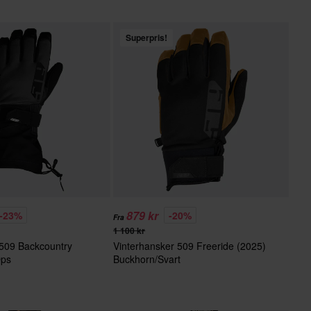
Superpris!
879 kr
-23%
-20%
Fra
1 100 kr
 509 Backcountry
Vinterhansker 509 Freeride (2025)
Ops
Buckhorn/Svart