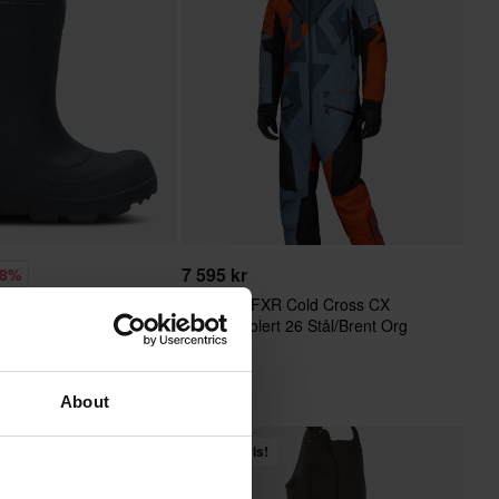
7 595 kr
58%
Monosuit FXR Cold Cross CX
iking Ecorox 1.0
F.A.S.T Isolert 26 Stål/Brent Org
rineblå
About
Superpris!