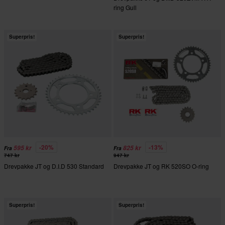
ring Gull
Superpris!
Superpris!
-20%
-13%
595 kr
825 kr
Fra
Fra
747 kr
947 kr
Drevpakke JT og D.I.D 530 Standard
Drevpakke JT og RK 520SO O-ring
Superpris!
Superpris!