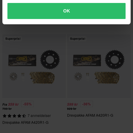
759 kr
-31%
Fra
519 kr
Fra
829 kr
749 kr
OK
Drevpakke AFAM A420R1-G
7 anmeldelser
Drevpakke AFAM A420R1-G
Superpris!
Superpris!
-55%
-36%
359 kr
599 kr
Fra
799 kr
929 kr
Drevpakke AFAM A420R1-G
7 anmeldelser
Drevpakke AFAM A420R1-G