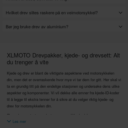
versjonen. Dyno-tester viser at du også får omtrent 1,5 hk mer fra
motoren. Grunnen til dette er at du reduserer ufjæret vekt og reduserer
Alle tre er langt bedre enn en vanlig kjede uten forsegling fordi de
Hvilket drev slites raskere på en veimotorsykkel?
roterende masse. Så en 520 er kanskje ikke like sterk som en 530-
holder det fabrikkpåførte fettet inne i leddene. Forskjellen mellom en
kjede, men du kan satse på at den er mye sterkere enn Original
O-, X- og W-ring er tetningens tverrsnittsform. Produsenter oppgir at
Det bakdrevet slites raskere på en veimotorsykkel.
Bør jeg bruke drev av aluminium?
Equipment Manufacturer OEM-versjonen. Pass på at du også bytter til
flere kontaktpunkter for å fange fettet (som i en X- og W-ringkjede)
520 drev.
resulterer i bedre kjedelevetid og mindre motstand.
Nei, ikke med mindre du vil bruke mye tid på å skifte drev. Selv
aluminium av flykvalitet vil slites ut tre ganger raskere enn stål av
vanlig kvalitet.
XLMOTO Drevpakker, kjede- og drevsett: Alt
du trenger å vite
Kjede og drev er blant de viktigste aspektene ved motorsykkelen
din, men det er overraskende hvor mye vi tar dem for gitt. Her skal vi
ta en grundig titt på den endelige stasjonen og undersøke dens ulike
aspekter og komponenter. Vi vil dekke alle emner fra kjede-ID-koder
til å legge til ekstra tenner for å sikre at du velger riktig kjede- og
drev for motorsykkelen din.
Regelmessig inspeksjon og vedlikehold
Les mer
For å få mest mulig ut av en motorsykkelkjede er rutinemessig