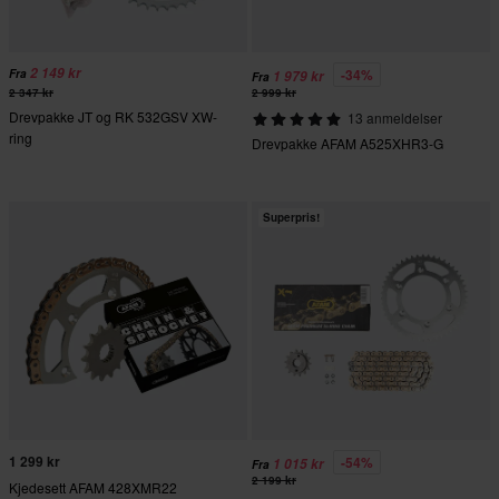
2 149 kr
-34%
Fra
1 979 kr
Fra
2 347 kr
2 999 kr
Drevpakke JT og RK 532GSV XW-
13 anmeldelser
ring
Drevpakke AFAM A525XHR3-G
Superpris!
1 299 kr
-54%
1 015 kr
Fra
2 199 kr
Kjedesett AFAM 428XMR22