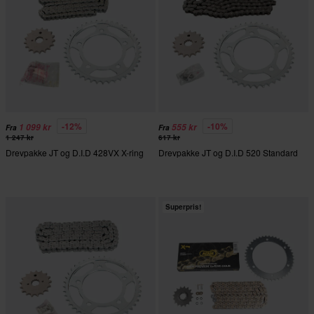
-12%
-10%
1 099 kr
555 kr
Fra
Fra
1 247 kr
617 kr
Drevpakke JT og D.I.D 428VX X-ring
Drevpakke JT og D.I.D 520 Standard
Superpris!