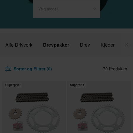
Velg modell
Alle Drivverk
Drevpakker
Drev
Kjeder
Kje
Sorter og Filtrer (0)
79 Produkter
Superpris!
Superpris!