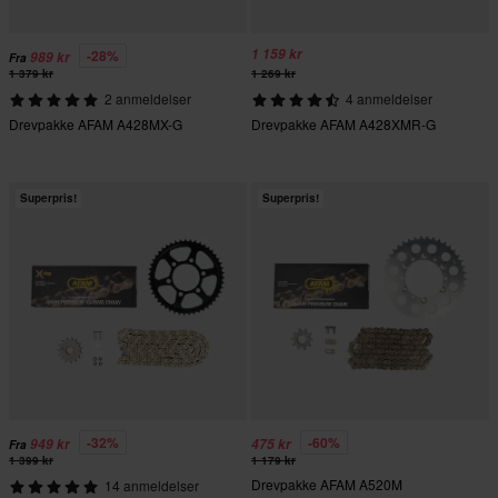
1 159 kr
-28%
989 kr
Fra
1 379 kr
1 269 kr
2 anmeldelser
4 anmeldelser
Drevpakke AFAM A428MX-G
Drevpakke AFAM A428XMR-G
Superpris!
Superpris!
-32%
-60%
949 kr
475 kr
Fra
1 399 kr
1 179 kr
Drevpakke AFAM A520M
14 anmeldelser