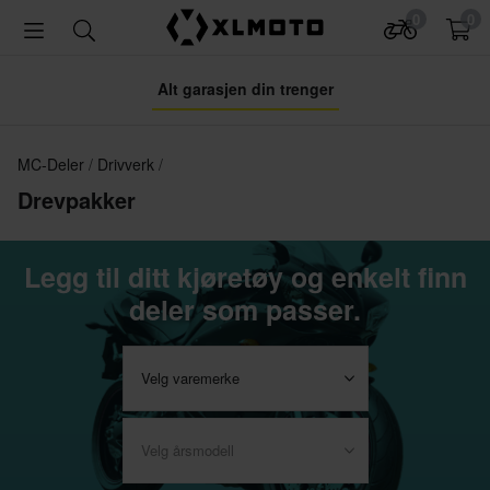
0
0
Alt garasjen din trenger
MC-Deler
Drivverk
Drevpakker
Legg til ditt kjøretøy og enkelt finn
deler som passer.
Velg varemerke
Velg årsmodell