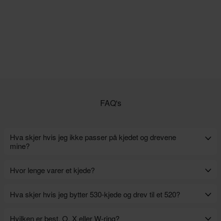
FAQ's
Hva skjer hvis jeg ikke passer på kjedet og drevene
mine?
Paasser du ikke på, vil du komme i en verden av smerte. Bortsett fra
Hvor lenge varer et kjede?
erstatningskostnaden, kan mangel på vedlikehold føre til at kjedet
hopper over tennene. Dette kan forårsake mekanisk ødeleggelse.
Avhengig av motorsykkelen, kjørestil og vedlikeholdsplan, kan en
Hva skjer hvis jeg bytter 530-kjede og drev til et 520?
kjede vare fra 15 000-30 000 km.
Som for eksempel er en 520-kjede rundt 1 kg lettere enn 530-
Hvilken er best, O, X eller W-ring?