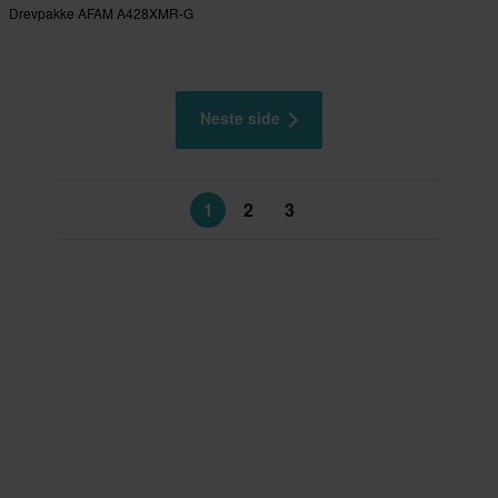
Drevpakke AFAM A428XMR-G
Neste side
1
2
3