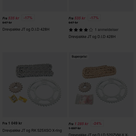
-17%
-17%
535 kr
535 kr
Fra
Fra
647 kr
647 kr
Drevpakke JT og D.I.D 428H
1 anmeldelser
Drevpakke JT og D.I.D 428H
Superpris!
1 049 kr
-24%
Fra
1 285 kr
Fra
1 697 kr
Drevpakke JT og RK 525XSO X-ring
Drevpakke JT og D.I.D 520ZVM-X X-