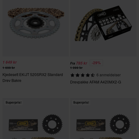
1 649 kr
-29%
785 kr
Fra
1 699 kr
1 099 kr
Kjedesett EK/JT 520SRX2 Standard
6 anmeldelser
Drev Bakre
Drevpakke AFAM A420MX2-G
Superpris!
Superpris!