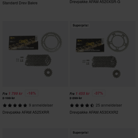
Drevpakke AFAM A520XSR-G
Standard Drev Bakre
Superpris!
-18%
-37%
1 799 kr
1 455 kr
Fra
Fra
2 199 kr
2 299 kr
9 anmeldelser
25 anmeldelser
Drevpakke AFAM A525XRR
Drevpakke AFAM A530XXR2
Superpris!