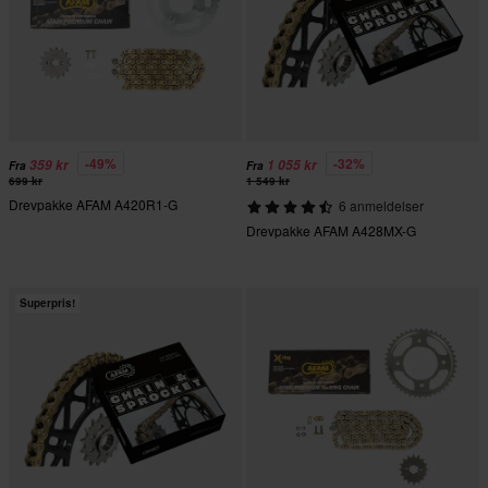
-49%
-32%
359 kr
1 055 kr
Fra
Fra
699 kr
1 549 kr
Drevpakke AFAM A420R1-G
6 anmeldelser
Drevpakke AFAM A428MX-G
Superpris!