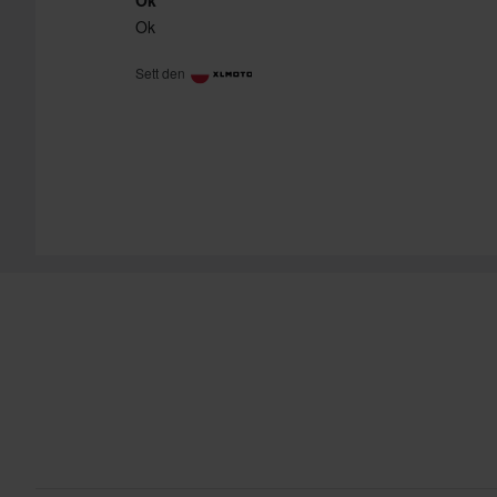
Ok
Sett den