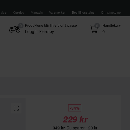
vice
Kjøretøy
Magasin
Varemerker
Bestillingsstatus
Om xlmoto.no
Produktene blir filtrert for å passe
Handlekurv
0
0
Legg til kjøretøy
0
-34%
229 kr
349 kr
Du sparer 120 kr