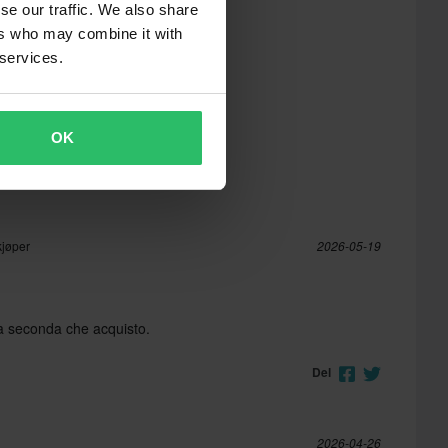
se our traffic. We also share
ers who may combine it with
 services.
OK
kjøper
2026-05-19
la seconda che acquisto.
Del
2026-04-26