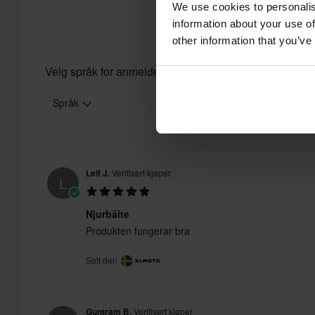
We use cookies to personalis
vår
kundeserviceseksjon
for mer informasjon og vilkår.
information about your use of
other information that you’ve
Velg språk for anmeldelser
Språk
Leif J.
Verifisert kjøper
L
Njurbälte
Produkten fungerar bra
Sett den
Guntram B.
Verifisert kjøper