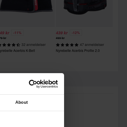
49 kr
439 kr
-11%
-12%
79 kr
499 kr
32 anmeldelser
47 anmeldelser
yrebelte Acerbis K-Belt
Nyrebelte Acerbis Profile 2.0
About