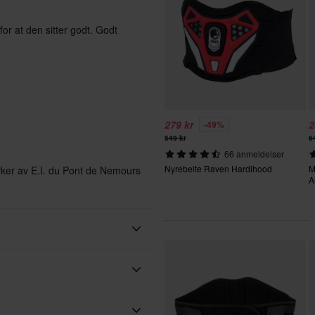
or at den sitter godt. Godt
279 kr
2
-49%
549 kr
6
66 anmeldelser
Nyrebelte Raven Hardihood
M
rker av E.I. du Pont de Nemours
A
Voksen
Raven