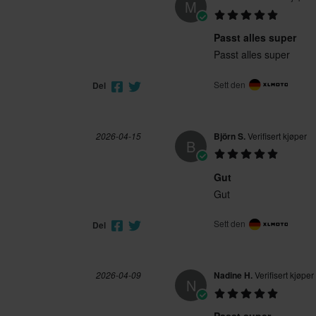
M
Passt alles super
Passt alles super
Sett den
Del
2026-04-15
Björn S.
Verifisert kjøper
B
Gut
Gut
Sett den
Del
2026-04-09
Nadine H.
Verifisert kjøper
N
Passt super