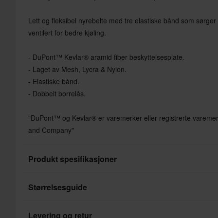
Lett og fleksibel nyrebelte med tre elastiske bånd som sørger f
ventilert for bedre kjøling.
- DuPont™ Kevlar® aramid fiber beskyttelsesplate.
- Laget av Mesh, Lycra & Nylon.
- Elastiske bånd.
- Dobbelt borrelås.
"DuPont™ og Kevlar® er varemerker eller registrerte vareme
and Company"
Produkt spesifikasjoner
Størrelsesguide
Produktbruker
Varemerke
Levering og retur