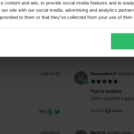
e content and ads, to provide social media features and to analy
(0)
84 anmeldelser
(0)
 our site with our social media, advertising and analytics partn
 provided to them or that they’ve collected from your use of their
2026-06-08
Massimiliano P.
Verifisert 
M
Fascia lombare
Ottimo prodotto e già 
Sett den
Del
2026-05-02
Martin N.
Verifisert kjøper