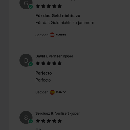
G
Für das Geld nichts zu
Für das Geld nichts zu jammern
Sett den
David r.
Verifisert kjøper
D
Perfecto
Perfecto
Sett den
Sergiusz R.
Verifisert kjøper
S
Ok