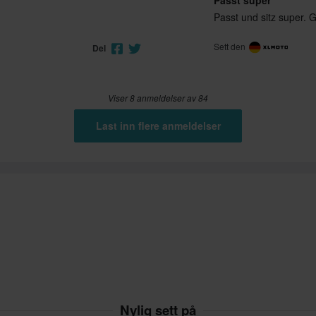
Passt und sitz super. G
Sett den
Del
Viser 8 anmeldelser av 84
Last inn flere anmeldelser
Nylig sett på