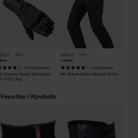
85 kr
999 kr
-56%
-50%
49 kr
1 999 kr
19 anmeldelser
17 anmeldelser
C-Hansker Raven Transalpina
MC-Bukser Raven Moravia TX Air+
ir LT-TX Lang
Favoritter i Nyrebelte