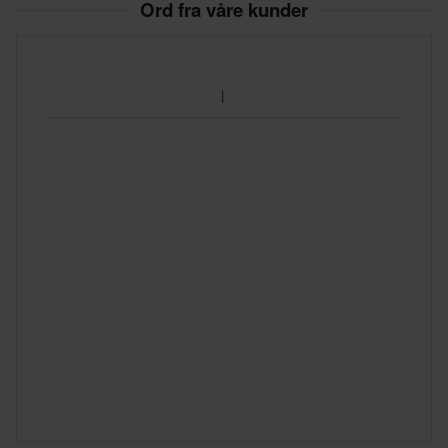
Ord fra våre kunder
260 x 350 x 125 mm
45
300 x 360 x 125 mm
40
326 x 405 x 147 mm
43,5
326 x 405 x 147 mm
43
305 x 360 x 125 mm
45,5
310 x 365 x 125 mm
42,5
326 x 405 x 147 mm
44
305 x 355 x 125 mm
47,5