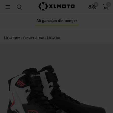
0
0
Alt garasjen din trenger
MC-Utstyr
Støvler & sko
MC-Sko