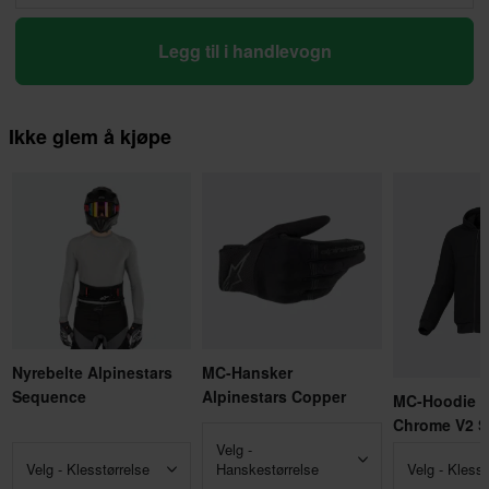
Legg til i handlevogn
Ikke glem å kjøpe
Nyrebelte Alpinestars
MC-Hansker
Sequence
Alpinestars Copper
MC-Hoodie A
Chrome V2 S
Velg -
Velg - Klesstørrelse
Hanskestørrelse
Velg - Klesst