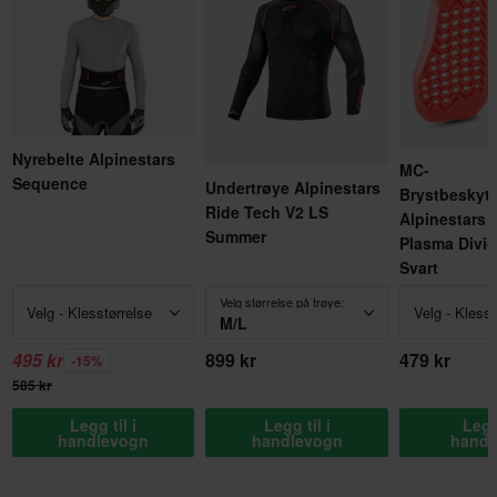
Nyrebelte Alpinestars
MC-
Sequence
Undertrøye Alpinestars
Brystbeskytt
Ride Tech V2 LS
Alpinestars 
Summer
Plasma Divi
Svart
Velg størrelse på trøye:
Velg - Klesstørrelse
Velg - Klesst
M/L
495 kr
899 kr
479 kr
-15%
585 kr
Legg til i
Legg til i
Legg 
handlevogn
handlevogn
handl