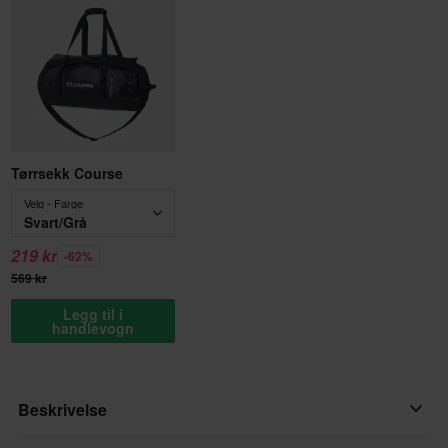
Tørrsekk Course
Velg - Farge
Svart/Grå
219 kr
-62%
569 kr
Legg til i
handlevogn
Beskrivelse