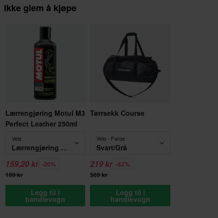
Ikke glem å kjøpe
Lærrengjøring Motul M3
Tørrsekk Course
Perfect Leather 250ml
Velg
Velg - Farge
Lærrengjøring Motul M3 Perfect Leather 250ml
Svart/Grå
159,20 kr
219 kr
-20%
-62%
199 kr
569 kr
Legg til i
Legg til i
handlevogn
handlevogn