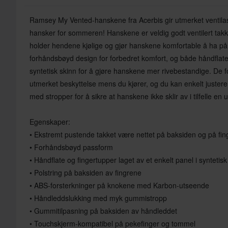
Ramsey My Vented-hanskene fra Acerbis gir utmerket ventilasj
hansker for sommeren! Hanskene er veldig godt ventilert tak
holder hendene kjølige og gjør hanskene komfortable å ha på s
forhåndsbøyd design for forbedret komfort, og både håndflate
syntetisk skinn for å gjøre hanskene mer rivebestandige. De 
utmerket beskyttelse mens du kjører, og du kan enkelt juste
med stropper for å sikre at hanskene ikke sklir av i tilfelle en 
Egenskaper:
• Ekstremt pustende takket være nettet på baksiden og på fin
• Forhåndsbøyd passform
• Håndflate og fingertupper laget av et enkelt panel i syntetisk
• Polstring på baksiden av fingrene
• ABS-forsterkninger på knokene med Karbon-utseende
• Håndleddslukking med myk gummistropp
• Gummitilpasning på baksiden av håndleddet
• Touchskjerm-kompatibel på pekefinger og tommel