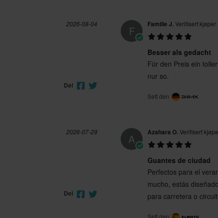
2026-08-04
Familie J.
Verifisert kjøper
F
Besser als gedacht
Für den Preis ein tolle
nur so.
Del
Sett den
2026-07-29
Azahara O.
Verifisert kjøpe
A
Guantes de ciudad
Perfectos para el ver
mucho, estás diseñados
Del
para carretera o circu
Sett den