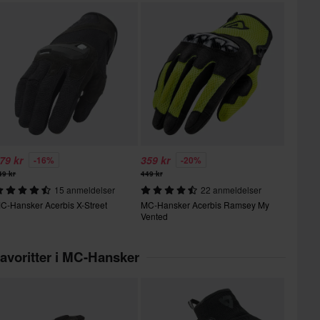
79 kr
359 kr
-16%
-20%
49 kr
449 kr
15 anmeldelser
22 anmeldelser
C-Hansker Acerbis X-Street
MC-Hansker Acerbis Ramsey My
Vented
avoritter i MC-Hansker