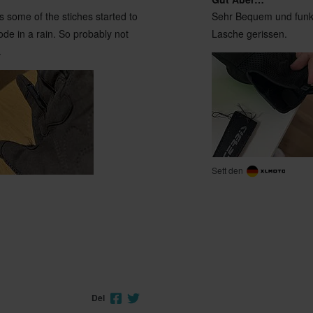
s some of the stiches started to
Sehr Bequem und funkt
ode in a rain. So probably not
Lasche gerissen.
.
Sett den
Del