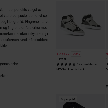
on - det perfekte valget av
ket være det pustende nettet som
eg i lengre tid. Fingrene har et
n og fingrene er forsterket med
forsterkede knokebeskytterne gir
re passformen rundt håndleddene
ulykke.
1 019 kr
3
-30%
1 449 kr
4
grenes sider
17 anmeldelser
MC-Sko Acerbis Lock
M
 skinn
F
Superpris!