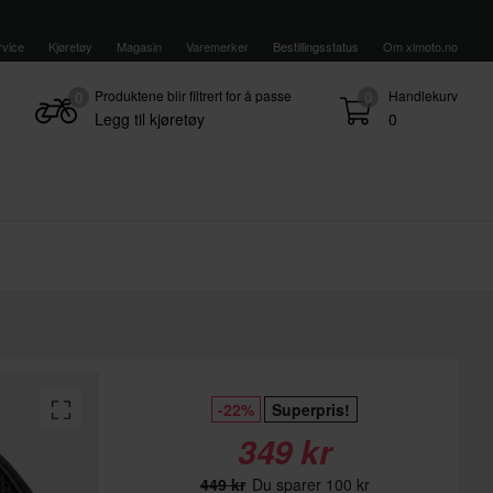
vice
Kjøretøy
Magasin
Varemerker
Bestillingsstatus
Om xlmoto.no
Produktene blir filtrert for å passe
Handlekurv
0
0
Legg til kjøretøy
0
-22%
Superpris!
349 kr
449 kr
Du sparer 100 kr