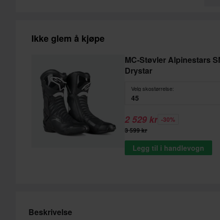
Ikke glem å kjøpe
MC-Støvler Alpinestars 
Drystar
Velg skostørrelse:
45
2 529 kr
-30%
3 599 kr
Legg til i handlevogn
Beskrivelse