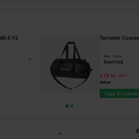
SMX-6 V2
Tørrsekk Course
Velg - Farge
Svart/Grå
219 kr
-62%
569 kr
Legg til i hand
B