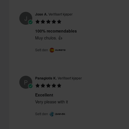
Jose A.
Verifisert kjøper
J
100% recomendables
Muy chulos. 👍
Sett den
Panagiotis K.
Verifisert kjøper
P
Excellent
Very please with it
Sett den