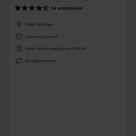
94 anmeldelser
Raske leveringer
Laveste pris garanti
Gratis frakt på bestilling over 2000 kr*
60 dagers returrett*