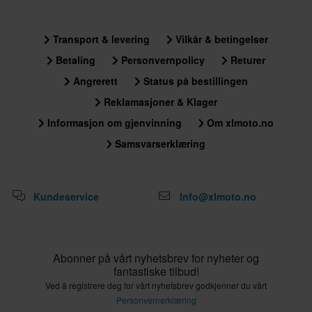
Standard Sertifisering
Transport & levering
Vilkår & betingelser
ECE 22.06
Betaling
Personvernpolicy
Returer
Pakkemål
Angrerett
Status på bestillingen
XS
Reklamasjoner & Klager
200 x 350 x 250 mm
Informasjon om gjenvinning
Om xlmoto.no
M
Samsvarserklæring
300 x 400 x 280 mm
L
300 x 405 x 280 mm
Kundeservice
Info@xlmoto.no
S
200 x 350 x 250 mm
XXL
Abonner på vårt nyhetsbrev for nyheter og
200 x 350 x 250 mm
fantastiske tilbud!
XL
Ved å registrere deg for vårt nyhetsbrev godkjenner du vårt
310 x 410 x 285 mm
Personvernerklæring