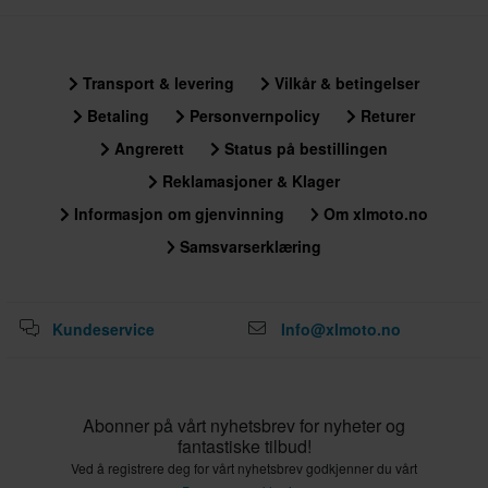
Standard Sertifisering
ECE 22.06
Transport & levering
Vilkår & betingelser
Pakkemål
Betaling
Personvernpolicy
Returer
XS
Angrerett
Status på bestillingen
349 x 412 x 335 mm
Reklamasjoner & Klager
S
Informasjon om gjenvinning
Om xlmoto.no
349 x 412 x 335 mm
Samsvarserklæring
L
270 x 365 x 260 mm
XXL
Kundeservice
Info@xlmoto.no
349 x 412 x 335 mm
XL
349 x 412 x 335 mm
Abonner på vårt nyhetsbrev for nyheter og
M
fantastiske tilbud!
270 x 365 x 260 mm
Ved å registrere deg for vårt nyhetsbrev godkjenner du vårt