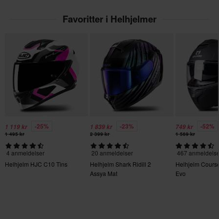
Produktbruker
Voksen
Favoritter i Helhjelmer
Avtagbart fôr
Ja
Hjelmvekt
1300 g – 1500 g
Varemerke
GMS
-25%
-23%
-52%
1 119 kr
1 839 kr
749 kr
Hjelmegenskaper
1 495 kr
2 399 kr
1 569 kr
Avtagbart fôr, Hurtigfesting, Pinlock klargjort, Internt solvisir
4 anmeldelser
20 anmeldelser
467 anmeldelse
Helhjelm HJC C10 Tins
Helhjelm Shark Ridill 2
Helhjelm Cours
Produktvekt
Assya Mat
Evo
1500
Farge
Mattblå/Fiolett