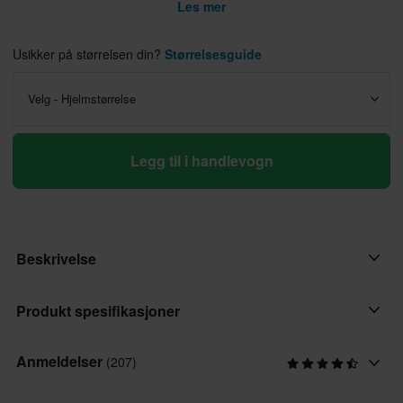
Les mer
Usikker på størrelsen din?
Størrelsesguide
Velg - Hjelmstørrelse
Legg til i handlevogn
Beskrivelse
Course Urban er en halvhjelm, omhyggelig designet for
Produkt spesifikasjoner
nybegynnerføreren som krever stil uten kompromisser. Denne
hjelmen blander perfekt moderne form og funksjon, og setter
Anmeldelser
(207)
Hjelmegenskaper
standarden for urban pendling.
Avtagbart fôr, Hurtigfesting, Intercomklar, Internt solvisir