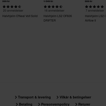
999 kr
1 549 kr
869 kr
20 anmeldelser
16 anmeldelser
7 anmeldelser
Halvhjelm O'Neal Volt Solid
Halvhjelm LS2 OF606
Halvhjelm LS2 
DRIFTER
Airflow II
Transport & levering
Vilkår & betingelser
Betaling
Personvernpolicy
Returer