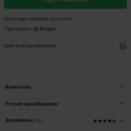
Du kan kjøpe maksimalt 10 per ordre.
Tilgjengelighet:
På lager
Beskrivelse
Ladekabel CTEK Comfort
Produkt spesifikasjoner
Anmeldelser
(16)
Varemerke
CTEK