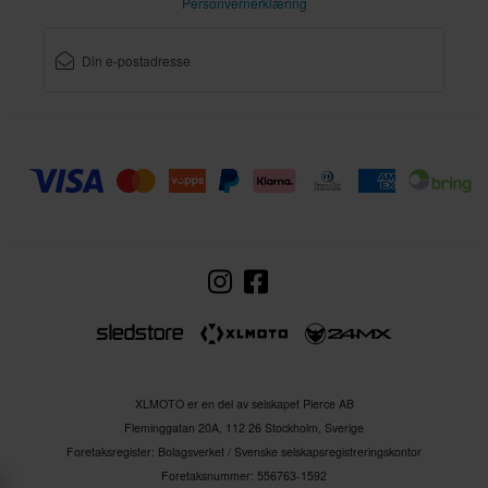
Personvernerklæring
M
305 x 395 x 290 mm
S
300 x 390 x 295 mm
Standard Sertifisering
ECE 22.06
XLMOTO er en del av selskapet Pierce AB
Fleminggatan 20A, 112 26 Stockholm, Sverige
Foretaksregister: Bolagsverket / Svenske selskapsregistreringskontor
Foretaksnummer: 556763-1592