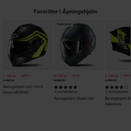
Beskyttelse mot rotasjonskraft
Uten
Favoritter i Åpningshjelm
Farge
Superpris!
Svart/Høysynlighet Gul
Hjelmegenskaper
Send
Avtagbart fôr, Hurtigfesting, Intercomklar, Pinlock klargjort,
Hurtigutløsbare kinnputer, Internt solvisir
Produktbruker
-29%
-41%
-33
1 759 kr
2 749 kr
2 199 kr
Voksen
2 495 kr
4 699 kr
3 299 kr
Åpningshjelm HJC C91N
Avtagbart fôr
4 anmeldelser
2 anmeldelser
Nepos MC3HSF
Ja
Åpningshjelm Shark OXO
Åpningshjelm R
Adventure
Varemerke
LS2
Farge