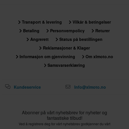
Svart, Gul
Materiale
Transport & levering
Vilkår & betingelser
Ytre material
Betaling
Personvernpolicy
Returer
100% p.product.material.material1.kpa.text
Angrerett
Status på bestillingen
Pakkemål
Reklamasjoner & Klager
XXL
Informasjon om gjenvinning
Om xlmoto.no
300 x 395 x 295 mm
Samsvarserklæring
L
300 x 395 x 300 mm
XL
Kundeservice
Info@xlmoto.no
300 x 395 x 295 mm
XS
305 x 395 x 290 mm
Abonner på vårt nyhetsbrev for nyheter og
3XL
fantastiske tilbud!
Ved å registrere deg for vårt nyhetsbrev godkjenner du vårt
305 x 390 x 295 mm