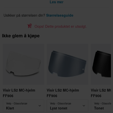
Les mer
Usikker på størrelsen din?
Størrelsesguide
Oops! Dette produktet er utsolgt.
Ikke glem å kjøpe
Visir LS2 MC-hjelm
Visir LS2 MC-hjelm
Visir LS2 MC
FF906
FF906
FF906
Velg - Glassfarge
Velg - Glassfarge
Velg - Glassfar
Klart
Lyst tonet
Tonet