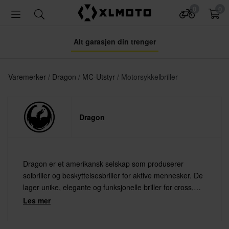
0
0
Alt garasjen din trenger
Varemerker
Dragon
MC-Utstyr
Motorsykkelbriller
Dragon
Dragon er et amerikansk selskap som produserer
solbriller og beskyttelsesbriller for aktive mennesker. De
lager unike, elegante og funksjonelle briller for cross,
snøscooter og andre actionsporter. Brillene tilbyr stilig
Les mer
design i tillegg til god beskyttelse for øynene.