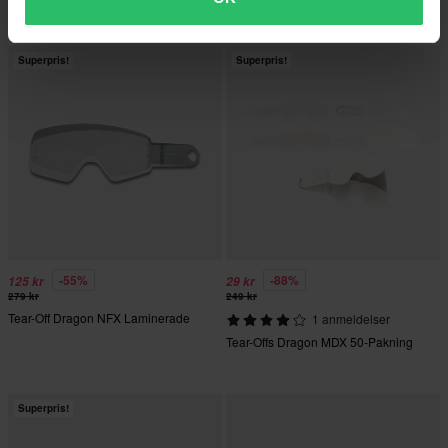
Standard/Laminerte
Superpris!
Superpris!
-55%
-88%
125 kr
29 kr
279 kr
249 kr
Tear-Off Dragon NFX Laminerade
1 anmeldelser
Tear-Offs Dragon MDX 50-Pakning
Superpris!