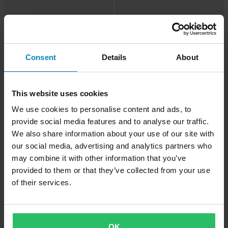
-66%
-63%
239 kr
219 kr
699 kr
599 kr
Glass Rapid Roll Dragon MDX2
Laminerte Tear-Offs Dragon NFX 20-
Consent
Details
About
Roll-Off-System
Pack
Superpris!
Superpris!
This website uses cookies
We use cookies to personalise content and ads, to
provide social media features and to analyse our traffic.
We also share information about your use of our site with
our social media, advertising and analytics partners who
may combine it with other information that you’ve
provided to them or that they’ve collected from your use
of their services.
-59%
-71%
49 kr
29 kr
Fra
119 kr
99 kr
Magnetisk Linse Dragon Patrol Barn
Tear-Off Dragon MDX
OK