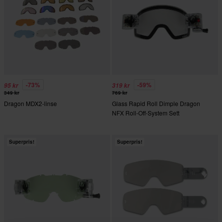
-73%
-59%
95 kr
319 kr
349 kr
769 kr
Dragon MDX2-linse
Glass Rapid Roll Dimple Dragon
NFX Roll-Off-System Sett
Superpris!
Superpris!