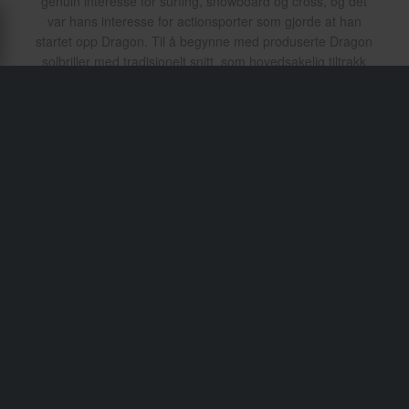
genuin interesse for surfing, snowboard og cross, og det
var hans interesse for actionsporter som gjorde at han
startet opp Dragon. Til å begynne med produserte Dragon
solbriller med tradisjonelt snitt, som hovedsakelig tiltrakk
surfere. Etter hvert ble tilbudet utvidet til å gjelde
beskyttelsesbriller tilpasset de fleste actionsporter. Dragon
produserer uten tvil produkter med unikt design, som med
sitt karakteristiske designspråk tilpasses individuelle stiler
og preferanser. Perfekt passform, solid
rammekonstruksjon og unit design kjennetegner briller fra
Dragon.
Transport & levering
Vilkår & betingelser
Betaling
Personvernpolicy
Returer
Angrerett
Status på bestillingen
Reklamasjoner & Klager