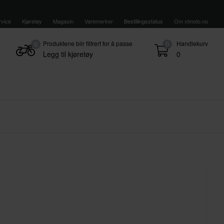
vice
Kjøretøy
Magasin
Varemerker
Bestillingsstatus
Om xlmoto.no
Produktene blir filtrert for å passe
Handlekurv
0
0
Legg til kjøretøy
0