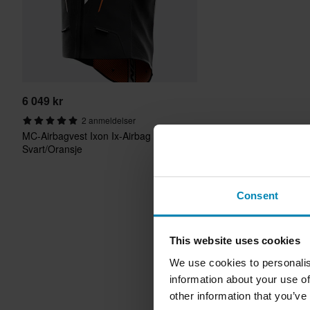
6 049 kr
2 anmeldelser
MC-Airbagvest Ixon Ix-Airbag U05
Svart/Oransje
Consent
This website uses cookies
We use cookies to personalis
information about your use of
other information that you’ve