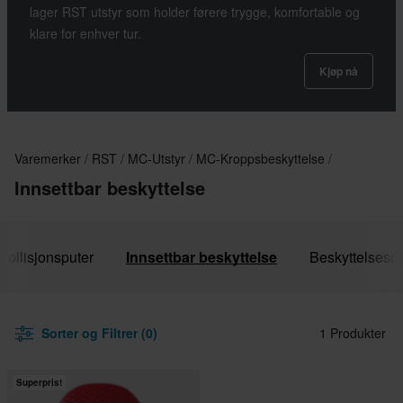
lager RST utstyr som holder førere trygge, komfortable og
klare for enhver tur.
Kjøp nå
Varemerker
RST
MC-Utstyr
MC-Kroppsbeskyttelse
Innsettbar beskyttelse
Kollisjonsputer
Innsettbar beskyttelse
Beskyttelsesde
Sorter og Filtrer (0)
1 Produkter
Superpris!