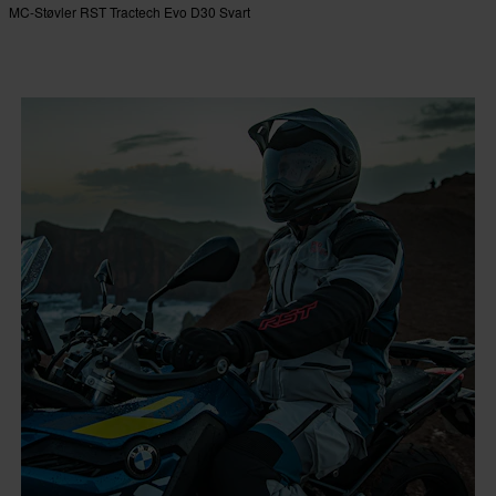
MC-Støvler RST Tractech Evo D30 Svart