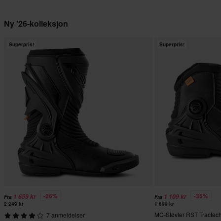
Ny '26-kolleksjon
Superpris!
Superpris!
-26%
-35%
1 659 kr
1 109 kr
Fra
Fra
2 249 kr
1 699 kr
MC-Støvler RST Tractech
7 anmeldelser