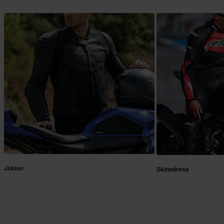
Jakker
Skinndress