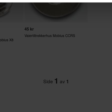
45 kr
Vaiertiltrekkerhus Mobius CCRS
obius X8
1
Side
av
1