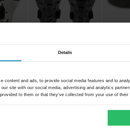
2 009 kr
95 kr
-20%
Fra
2 499 kr
Hengsler Mobi
Details
Mobius Hybrid X8H Cross Knestøtte
er
(Par) Storm Grå/Svart
 Hvit/Gul
e content and ads, to provide social media features and to analy
 our site with our social media, advertising and analytics partn
 provided to them or that they’ve collected from your use of their