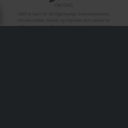
OM GMS
GMS er kjent for sitt tilgjengelige motorsykkelutstyr,
inkludert jakker, bukser og regnklær som passer for
pendling og touring. Merket kombinerer funksjonalitet og
rimelig pris, noe som gjør det til et solid valg for
hverdagsryttere som søker enkel beskyttelse.
Transport & levering
Vilkår & betingelser
Betaling
Personvernpolicy
Returer
Angrerett
Status på bestillingen
Reklamasjoner & Klager
Informasjon om gjenvinning
Om xlmoto.no
Samsvarserklæring