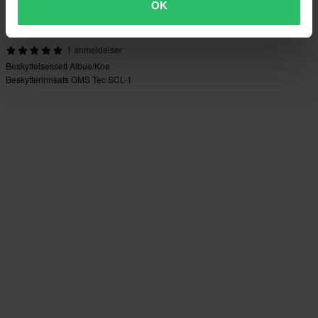
OK
149 kr
1 anmeldelser
Beskyttelsessett Albue/Kne
Beskytterinnsats GMS Tec SCL-1
MC