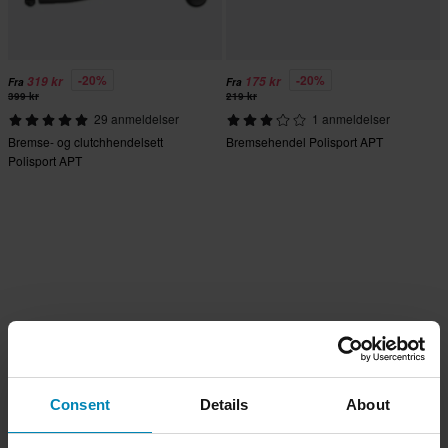
-20%
-20%
319 kr
175 kr
Fra
Fra
399 kr
219 kr
29 anmeldelser
1 anmeldelser
Bremse- og clutchhendelsett
Bremsehendel Polisport APT
Polisport APT
Consent
Details
About