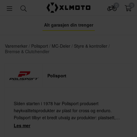
0
0
Alt garasjen din trenger
Varemerker
Polisport
MC-Deler
Styre & kontroller
Bremse & Clutchendler
Polisport
SIden starten i 1978 har Polisport produsert
høykvalitetsprodukter av plast for cross og enduro.
Polisport tilbyr et bredt utvalg av produkter: plastsett,
fremlys, brystbeskyttelse, knebeskyttelse eller kanskje et
Les mer
stativ? Polisport har det du trenger.