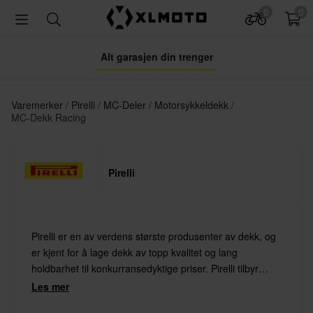
0
0
Alt garasjen din trenger
Varemerker
Pirelli
MC-Deler
Motorsykkeldekk
MC-Dekk Racing
Pirelli
Pirelli er en av verdens største produsenter av dekk, og
er kjent for å lage dekk av topp kvalitet og lang
holdbarhet til konkurransedyktige priser. Pirelli tilbyr
dekk med stil, kvalitet og allsidighet, som garantert gjør
Les mer
kjøring mer fornøyelig.