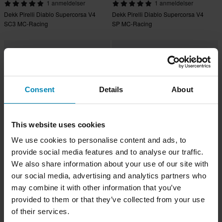
1 anmeldelser
1 anmeldelser
Dekk Pirelli Diablo Supercorsa V4
Dekk Pirelli Diablo Supercorsa V4
SC3 MC-Racing
SP MC-Racing
Consent
Details
About
This website uses cookies
We use cookies to personalise content and ads, to
provide social media features and to analyse our traffic.
-36%
-15%
1 979 kr
3 389 kr
Fra
We also share information about your use of our site with
3 099 kr
3 999 kr
Dekk Pirelli Diablo™ Rain SCR1
Dekk Pirelli Diablo Supercorsa V4
our social media, advertising and analytics partners who
100/70 R 17 NHS TL
SC1 MC-Racing
may combine it with other information that you’ve
provided to them or that they’ve collected from your use
of their services.