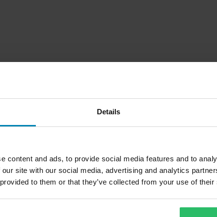
Details
e content and ads, to provide social media features and to analy
 our site with our social media, advertising and analytics partn
1
Side
av
1
 provided to them or that they’ve collected from your use of their