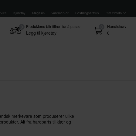
vice
Kjøretøy
Magasin
Varemerker
Bestillingsstatus
Om xlmoto.no
Produktene blir filtrert for å passe
Handlekurv
0
0
Legg til kjøretøy
0
landsk merkevare som produserer ulike
rodukter. Alt fra hardparts til klær og