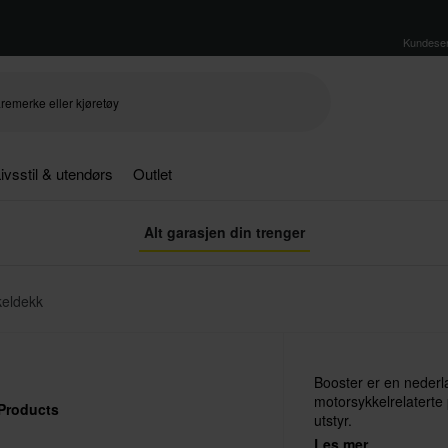
Kundeser
ivsstil & utendørs
Outlet
Alt garasjen din trenger
keldekk
Booster er en neder
motorsykkelrelaterte p
Products
utstyr.
Les mer