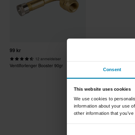
99 kr
12 anmeldelser
Ventilforlenger Booster 90gr
Consent
This website uses cookies
We use cookies to personalis
information about your use of
other information that you’ve