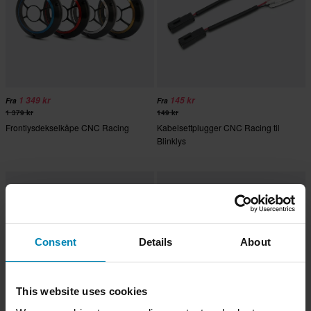
1 349 kr
145 kr
Fra
Fra
1 379 kr
149 kr
Frontlysdekselkåpe CNC Racing
Kabelsettplugger CNC Racing til
Blinklys
Consent
Details
About
This website uses cookies