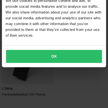
We use cookies to personalise content and ads, to
provide social media features and to analyse our traffic.
689 kr
2 949 kr
We also share information about your use of our site with
699 kr
2 999 kr
Blinklysdeksler CNC Racing Blank
Frontlysdeksel CNC Racing Øvre
our social media, advertising and analytics partners who
may combine it with other information that you’ve
provided to them or that they’ve collected from your use
of their services.
OK
1 799 kr
Frontlysstøttedeksel CNC Racing