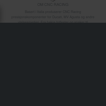
OM CNC RACING
Basert i Italia produserer CNC Racing
presisjonskomponenter for Ducati, MV Agusta og andre
ytelsesmerker. Fra bakre fotfester og spaker til
motordeksel og reservoarer, er hver del CNC-maskinert
for kvalitet og ytelse. Brukt av racingteam og
motorsykkelbyggere kombinerer CNC Racing
ingeniørfinesse med premium estetikk.
Transport & levering
Vilkår & betingelser
Betaling
Personvernpolicy
Returer
Angrerett
Status på bestillingen
Reklamasjoner & Klager
Informasjon om gjenvinning
Om xlmoto.no
Samsvarserklæring