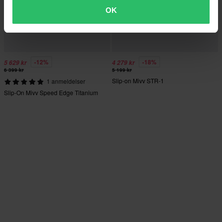
OK
-12%
-18%
5 629 kr
4 279 kr
6 399 kr
5 199 kr
Slip-on Mivv STR-1
1 anmeldelser
Slip-On Mivv Speed Edge Titanium