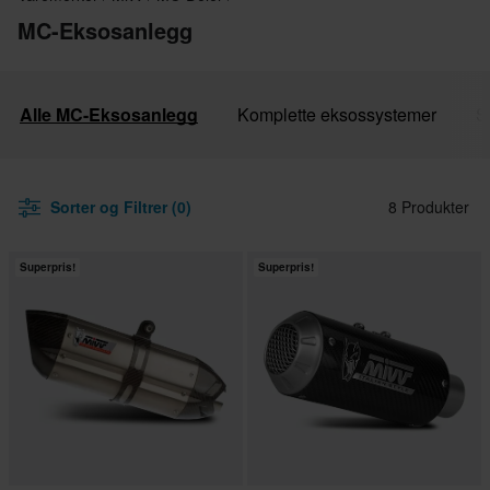
MC-Eksosanlegg
Alle MC-Eksosanlegg
Komplette eksossystemer
S
Sorter og Filtrer (0)
8 Produkter
Superpris!
Superpris!