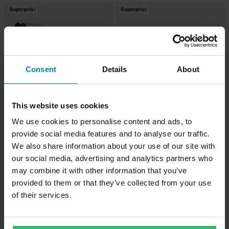
Superpris!
Superpris!
Consent
Details
About
This website uses cookies
We use cookies to personalise content and ads, to
-38%
-17%
8 189 kr
2 289 kr
13 199 kr
2 749 kr
provide social media features and to analyse our traffic.
Lyddemper Mivv Suono Stål Svart
Slip-On MIVV MK3 Karbon
We also share information about your use of our site with
our social media, advertising and analytics partners who
may combine it with other information that you’ve
Superpris!
provided to them or that they’ve collected from your use
of their services.