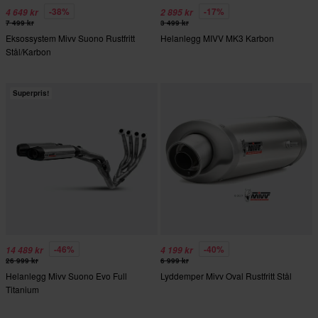
-38%
-17%
4 649 kr
2 895 kr
7 499 kr
3 499 kr
Eksossystem Mivv Suono Rustfritt
Helanlegg MIVV MK3 Karbon
Stål/Karbon
Superpris!
-46%
-40%
14 489 kr
4 199 kr
26 999 kr
6 999 kr
Helanlegg Mivv Suono Evo Full
Lyddemper Mivv Oval Rustfritt Stål
Titanium