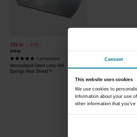
339 kr
-11%
379 kr
1 anmeldelser
Consent
Varmeskjold Giant Loop Hot
Springs Heat Shield™
This website uses cookies
We use cookies to personalis
information about your use of
other information that you’ve