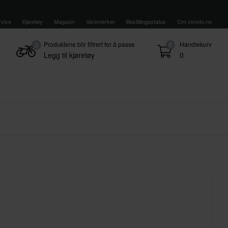
vice
Kjøretøy
Magasin
Varemerker
Bestillingsstatus
Om xlmoto.no
Produktene blir filtrert for å passe
Handlekurv
0
0
Legg til kjøretøy
0