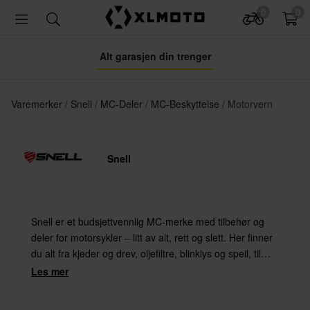
0
0
Alt garasjen din trenger
Varemerker
Snell
MC-Deler
MC-Beskyttelse
Motorvern
Snell
Snell er et budsjettvennlig MC-merke med tilbehør og
deler for motorsykler – litt av alt, rett og slett. Her finner
du alt fra kjeder og drev, oljefiltre, blinklys og speil, til
ettermarkeds bensintanker og seter for deg som bygger
Les mer
custom-motorsykler