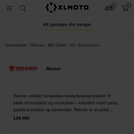
0
0
Alt garasjen din trenger
Varemerker
Renner
MC-Deler
MC-Beskyttelse
Renner
Renner utvikler fantastiske beskyttelsesprodukter til
både motorsykkel og crossykkel – inkludert crash pads,
paddock-bobber og styreender. Renner er et polsk
selskap grunnlagt i 2003 med fullt fokus på å holde
Les mer
motorsykkelen din maksimalt beskyttet.