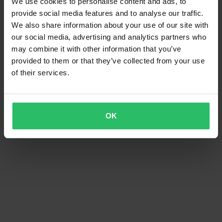
3 anmeldelser
18 anmeldelser
We use cookies to personalise content and ads, to
Velteklosser Renner Arrow
Velteklosser Renner X-Pads
provide social media features and to analyse our traffic.
We also share information about your use of our site with
our social media, advertising and analytics partners who
may combine it with other information that you’ve
provided to them or that they’ve collected from your use
of their services.
OK