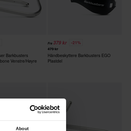
379 kr
%
-21%
Fra
479 kr
ser Barkbusters
Håndbeskyttere Barkbusters EGO
kbone Venstre/Høyre
Plastdel
t
About