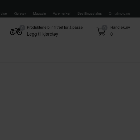
vice
Kjøretøy
Magasin
Varemerker
Bestillingsstatus
Om xlmoto.no
Produktene blir filtrert for å passe
Handlekurv
0
0
Legg til kjøretøy
0