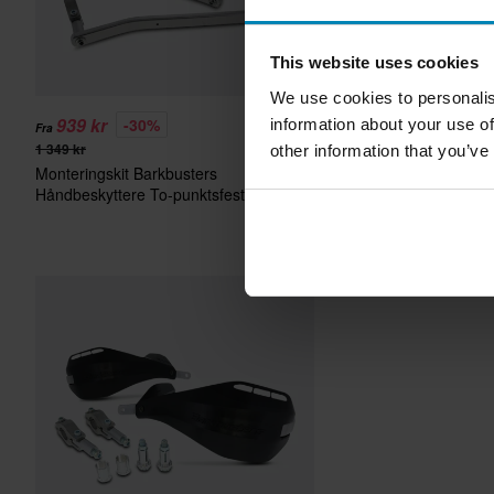
This website uses cookies
We use cookies to personalis
939 kr
879 kr
-30%
-32%
information about your use of
Fra
Fra
1 349 kr
1 299 kr
other information that you’ve
Monteringskit Barkbusters
1 anmeldelse
Håndbeskyttere To-punktsfeste
Monteringssett for Barkb
EGO Koniske Håndbesky