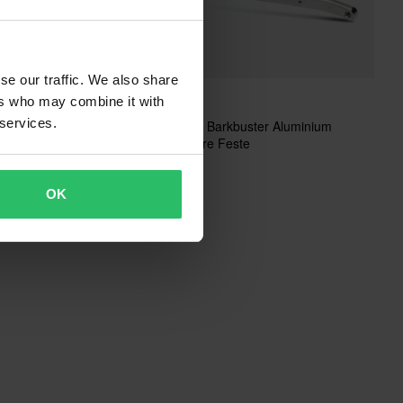
se our traffic. We also share
299 kr
ers who may combine it with
 services.
Backbone Barkbuster Aluminium
busters Carbon
V053 Høyre Feste
OK