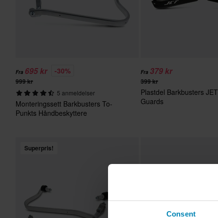
695 kr
379 kr
-30%
Fra
Fra
999 kr
399 kr
Plastdel Barkbusters JE
5 anmeldelser
Guards
Monteringssett Barkbusters To-
Punkts Håndbeskyttere
Superpris!
Consent