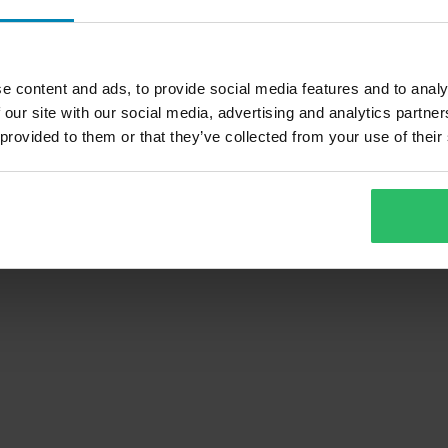
e content and ads, to provide social media features and to analy
1 099 kr
2 069 kr
 our site with our social media, advertising and analytics partn
Fra
1 199 kr
2 099 kr
 provided to them or that they’ve collected from your use of their
Plastdel Bark
r
3 anmeldelser
Handguards
usters
Monteringssett + Plast Barkbusters
ttere
til EGO Håndbeskyttere