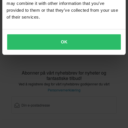
Angrerett
Status på bestillingen
may combine it with other information that you’ve
Reklamasjoner & Klager
provided to them or that they’ve collected from your use
Informasjon om gjenvinning
Om xlmoto.no
of their services.
Samsvarserklæring
OK
Kundeservice
Info@xlmoto.no
Abonner på vårt nyhetsbrev for nyheter og
fantastiske tilbud!
Ved å registrere deg for vårt nyhetsbrev godkjenner du vårt
Personvernerklæring