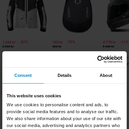
-52%
-70%
-11%
1 249 kr
169 kr
4 779 kr
2 599 kr
569 kr
5 399 kr
21 anmeldelser
7367 anmeldelser
15 anmeldelser
MC-Jakke Raven Moravia
MC-Ryggsekk XLMOTO
Helhjelm LS2 F
TX Air+
Slipstream
Dragon
Consent
Details
About
This website uses cookies
We use cookies to personalise content and ads, to
Transport & levering
Vilkår & betingelser
provide social media features and to analyse our traffic.
We also share information about your use of our site with
Betaling
Personvernpolicy
Returer
our social media, advertising and analytics partners who