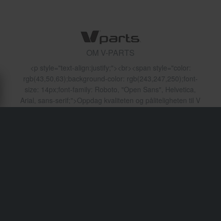
OM V-PARTS
<p style="text-align:justify;"><br><span style="color:
rgb(43,50,63);background-color: rgb(243,247,250);font-
size: 14px;font-family: Roboto, "Open Sans", Helvetica,
Arial, sans-serif;">Oppdag kvaliteten og påliteligheten til V
Parts, en leder innen reservedeler til motorsykkel. Enten
du er en motorsykkelentusiast eller en
reparasjonsprofesjonell, tilbyr V Parts et komplett utvalg
av høykvalitetsprodukter for å møte alle dine behov. Fra
reservedeler til tilbehør for tilpasning og
beskyttelsesutstyr, er alle V Parts produkter designet for
optimal ytelse og eksepsjonell holdbarhet. Med V Parts
kan du stole på velprøvde og pålitelige deler for å sikre en
sikker kjøreopplevelse.</span><br>&nbsp;</p>