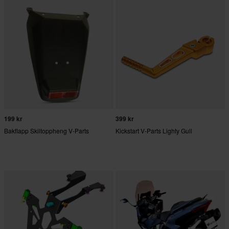
199 kr
399 kr
Bakflapp Skiltoppheng V-Parts
Kickstart V-Parts Lighty Gull