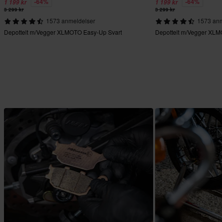
-64%
-64%
1 199 kr
1 199 kr
3 299 kr
3 299 kr
1573 anmeldelser
1573 anm
Depottelt m/Vegger XLMOTO Easy-Up Svart
Depottelt m/Vegger XL