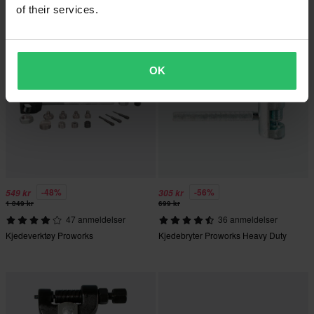
of their services.
Superpris!
Superpris!
OK
-48%
-56%
549 kr
305 kr
1 049 kr
699 kr
47 anmeldelser
36 anmeldelser
Kjedeverktøy Proworks
Kjedebryter Proworks Heavy Duty