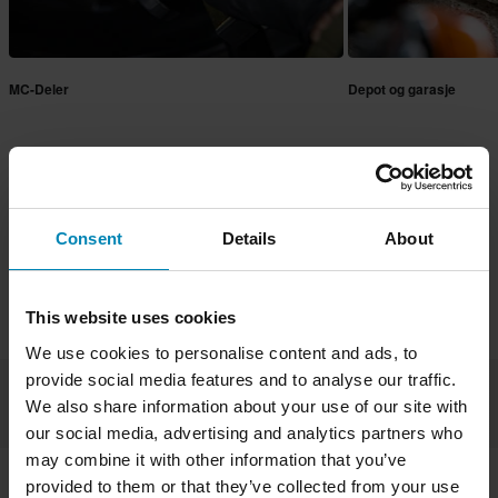
MC-Deler
Depot og garasje
Consent
Details
About
Varemerker
Proworks
Tilbehør
Verktøy
Kjedeverktøy
This website uses cookies
We use cookies to personalise content and ads, to
provide social media features and to analyse our traffic.
Øvrige Verktøy
Kjedeverktøy
Motorverktøy
S
We also share information about your use of our site with
our social media, advertising and analytics partners who
may combine it with other information that you’ve
provided to them or that they’ve collected from your use
Sorter og Filtrer (0)
4 Produkter