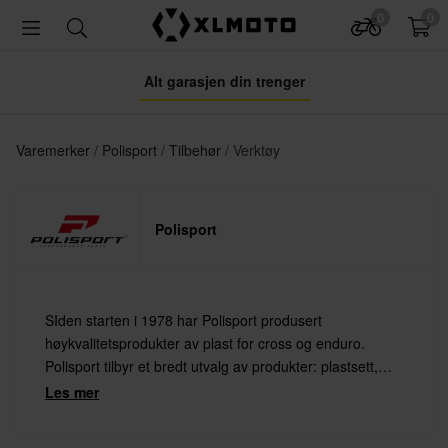
0
0
Alt garasjen din trenger
Varemerker
Polisport
Tilbehør
Verktøy
Polisport
SIden starten i 1978 har Polisport produsert
høykvalitetsprodukter av plast for cross og enduro.
Polisport tilbyr et bredt utvalg av produkter: plastsett,
fremlys, brystbeskyttelse, knebeskyttelse eller kanskje et
Les mer
stativ? Polisport har det du trenger.