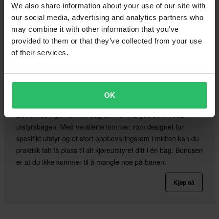
We also share information about your use of our site with
our social media, advertising and analytics partners who
may combine it with other information that you’ve
provided to them or that they’ve collected from your use
of their services.
Utstyrsbag 24MX All-In-One
OK
Det finnes ingen annen bag som er like god som 150L
utstyrsbagen. Med ventilerte lommer, rom designet for
spesifikt utstyr og et stort oppbevaringsrom i midten kan du
praktisk talt få plass til alt kjøreutstyret ditt i én bag. Bonusen
er at du ikke kommer til å mangle noe på banen.
Kjøp nå