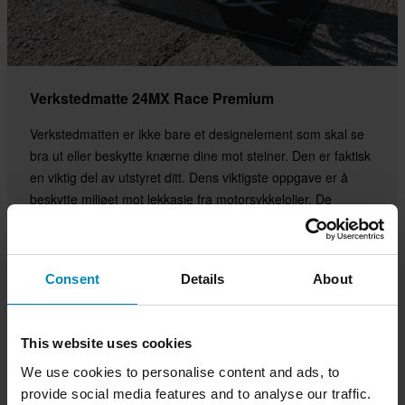
Verkstedmatte 24MX Race Premium
Verkstedmatten er ikke bare et designelement som skal se
bra ut eller beskytte knærne dine mot steiner. Den er faktisk
en viktig del av utstyret ditt. Dens viktigste oppgave er å
beskytte miljøet mot lekkasje fra motorsykkeloljer. De
miljøvennlige 24MX-Verkstedmattene er FIM- og SVEMO-
komplimenterte.
Consent
Details
About
Kjøp nå
This website uses cookies
We use cookies to personalise content and ads, to
provide social media features and to analyse our traffic.