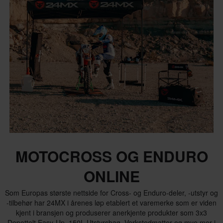
MOTOCROSS OG ENDURO
ONLINE
Som Europas største nettside for Cross- og Enduro-deler, -utstyr og
-tilbehør har 24MX i årenes løp etablert et varemerke som er viden
kjent i bransjen og produserer anerkjente produkter som 3x3
Depottelt Easy-Up, 150L Utstyrsbag, Verkstedmatter og mye mer i