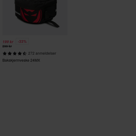
-33%
199 kr
299 kr
272 anmeldelser
Bakskjermveske 24MX