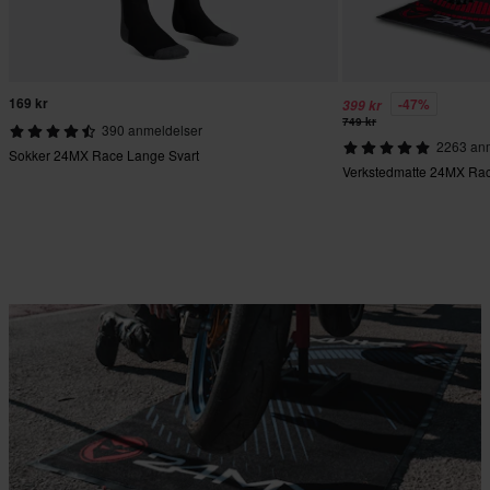
169 kr
-47%
399 kr
749 kr
390 anmeldelser
2263 an
Sokker 24MX Race Lange Svart
Verkstedmatte 24MX Ra