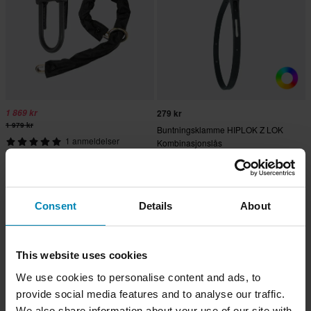
1 869 kr
279 kr
1 979 kr
Buntningsklamme HIPLOK Z LOK
1 anmeldelser
Kombinasjonslås
Kjedelås HIPLOK DXXL
Consent
Details
About
This website uses cookies
We use cookies to personalise content and ads, to
provide social media features and to analyse our traffic.
We also share information about your use of our site with