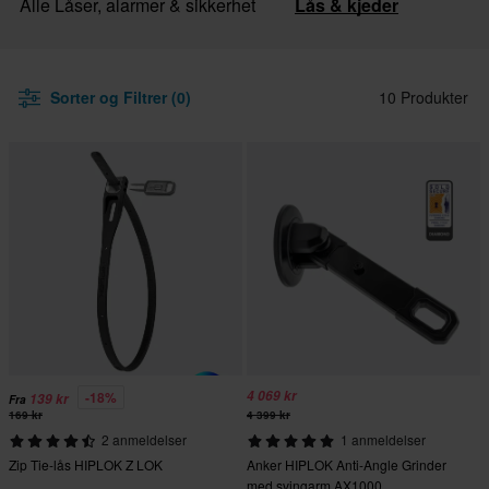
Alle Låser, alarmer & sikkerhet
Lås & kjeder
Sorter og Filtrer (0)
10 Produkter
4 069 kr
-18%
139 kr
Fra
169 kr
4 399 kr
2 anmeldelser
1 anmeldelser
Zip Tie-lås HIPLOK Z LOK
Anker HIPLOK Anti-Angle Grinder
med svingarm AX1000