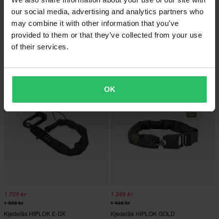
our social media, advertising and analytics partners who
may combine it with other information that you’ve
1 119 kr
2 039 kr
provided to them or that they’ve collected from your use
1 199 kr
2 099 kr
of their services.
Anker HIPLOK ANKR
Anker HIPLOK Anti-Angle Grinder
A1000
OK
1 729 kr
1 349 kr
1 869 kr
1 449 kr
Kjedelås HIPLOK E-DX
Kjedelås HIPLOK GOLD