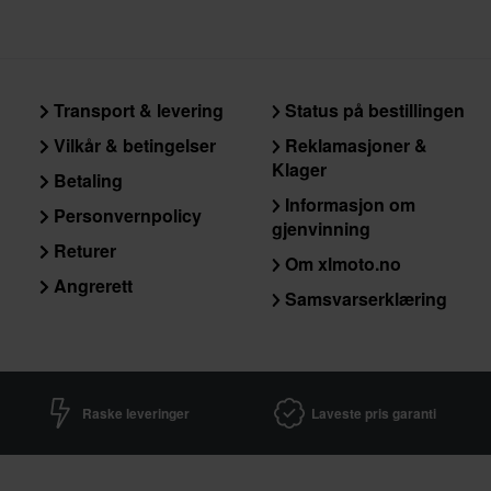
Transport & levering
Status på bestillingen
Vilkår & betingelser
Reklamasjoner &
Klager
Betaling
Informasjon om
Personvernpolicy
gjenvinning
Returer
Om xlmoto.no
Angrerett
Samsvarserklæring
Raske leveringer
Laveste pris garanti