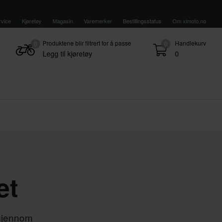
vice
Kjøretøy
Magasin
Varemerker
Bestillingsstatus
Om xlmoto.no
Produktene blir filtrert for å passe
Handlekurv
0
0
Legg til kjøretøy
0
et
 gjennom