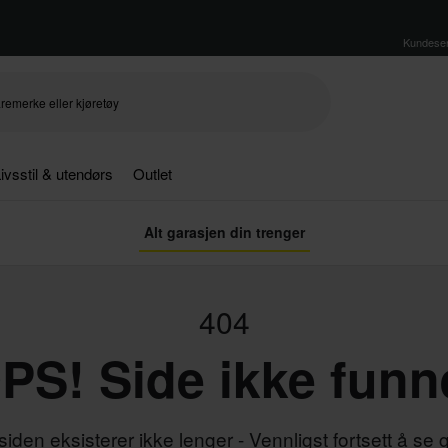
Kundeser
ivsstil & utendørs
Outlet
Alt garasjen din trenger
404
PS! Side ikke funn
iden eksisterer ikke lenger - Vennligst fortsett å se