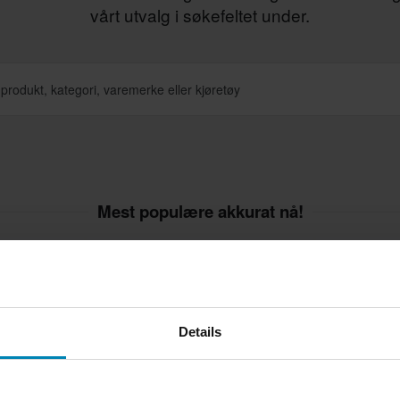
vårt utvalg i søkefeltet under.
Mest populære akkurat nå!
Details