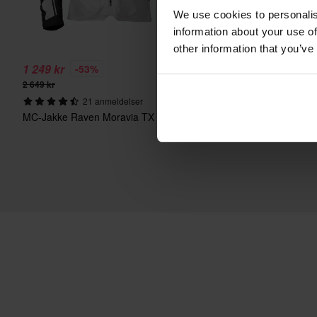
We use cookies to personalis
information about your use of
other information that you’ve
1 249 kr
275 kr
-53%
-62%
2 649 kr
719 kr
21 anmeldelser
9298 anmelde
MC-Jakke Raven Moravia TX Air+
MC-Stativ Proworks 2-in