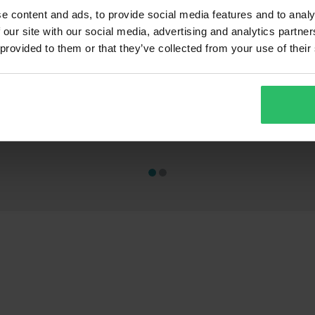
e content and ads, to provide social media features and to analy
 our site with our social media, advertising and analytics partn
 provided to them or that they’ve collected from your use of their
169 kr
1 469 kr
-69%
-4
549 kr
2 599 kr
lser
7366 anmeldelser
6
-1
MC-Ryggsekk XLMOTO Slipstream
Jakke GMS 3in