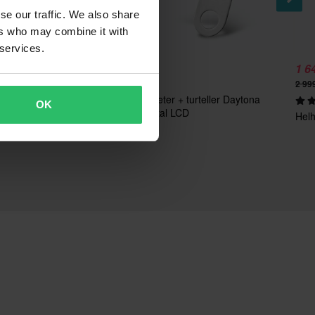
se our traffic. We also share
ers who may combine it with
 services.
1 639 kr
1 6
3%
1 699 kr
2 99
Speedometer + turteller Daytona
2 anmeldelser
OK
Cube digital LCD
1 Everest
Helh