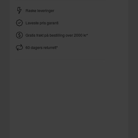
Raske leveringer
Laveste pris garanti
Gratis frakt på bestilling over 2000 kr*
60 dagers returrett*