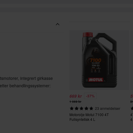
ktsmotorer, integrert girkasse
s etter behandlingssystemer:
669 kr
5
-37%
1 069 kr
8
23 anmeldelser
Motorolje Motul 7100 4T
4
Fullsyntetisk 4 L
4