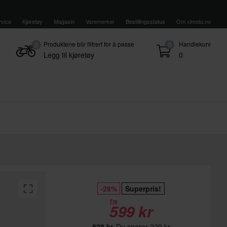
vice
Kjøretøy
Magasin
Varemerker
Bestillingsstatus
Om xlmoto.no
Produktene blir filtrert for å passe
Handlekurv
0
0
Legg til kjøretøy
0
-28%
Superpris!
Fra
599 kr
828 kr
Du sparer 229 kr