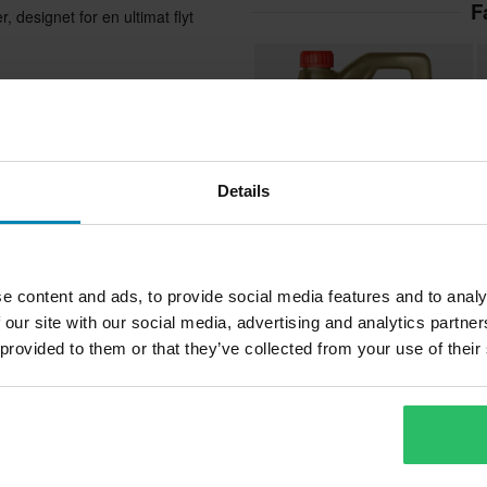
F
, designet for en ultimat flyt
dem enkle å fjerne.
Details
er. Bestillingen blir sendt så
ert leveringstid for hele
649 kr
9
-30%
e content and ads, to provide social media features and to analy
929 kr
1
 our site with our social media, advertising and analytics partn
M
3 anmeldelser
L
dustrien. Motul utvikler sine
 provided to them or that they’ve collected from your use of their
Motorolje Castrol Power1 Ultimate
det beste vi kan for å sikre at du
Fullsyntetisk 4L
 og testes under de mest
r..
ikevel skulle finne en bedre pris
Ord fra våre kunder