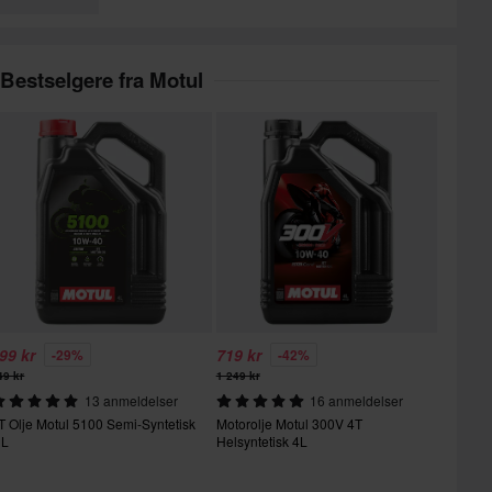
Bestselgere fra Motul
99 kr
719 kr
-29%
-42%
49 kr
1 249 kr
13 anmeldelser
16 anmeldelser
T Olje Motul 5100 Semi-Syntetisk
Motorolje Motul 300V 4T
 L
Helsyntetisk 4L