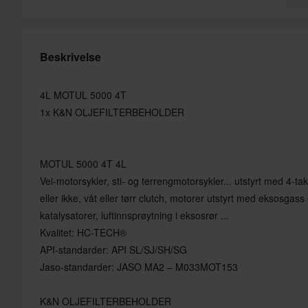
Beskrivelse
4L MOTUL 5000 4T
1x K&N OLJEFILTERBEHOLDER
MOTUL 5000 4T 4L
Vei-motorsykler, sti- og terrengmotorsykler... utstyrt med 4-ta
eller ikke, våt eller tørr clutch, motorer utstyrt med eksosgas
katalysatorer, luftinnsprøytning i eksosrør ...
Kvalitet: HC-TECH®
API-standarder: API SL/SJ/SH/SG
Jaso-standarder: JASO MA2 – M033MOT153
K&N OLJEFILTERBEHOLDER