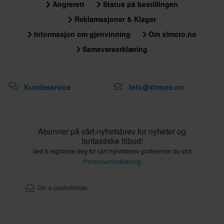
W42 x L36
Angrerett
Status på bestillingen
305 x 400 x 130 mm
Reklamasjoner & Klager
W42 x L34
Informasjon om gjenvinning
Om xlmoto.no
305 x 380 x 115 mm
Samsvarserklæring
W40 x L36
295 x 410 x 115 mm
W38 x L36
Kundeservice
Info@xlmoto.no
270 x 380 x 85 mm
W40 x L34
270 x 375 x 80 mm
Abonner på vårt nyhetsbrev for nyheter og
fantastiske tilbud!
Ved å registrere deg for vårt nyhetsbrev godkjenner du vårt
Personvernerklæring