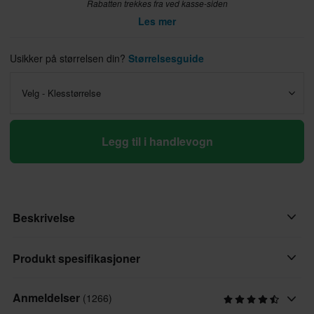
Rabatten trekkes fra ved kasse-siden
Les mer
Usikker på størrelsen din?
Størrelsesguide
Velg - Klesstørrelse
Legg til i handlevogn
Beskrivelse
MC-jeans av høy kvalitet med riktig utseende og passform!
Produkt spesifikasjoner
Course Rocker gir deg mange grunner til å skaffe deg dedikerte
Anmeldelser
(1266)
Passform
mc-jeans. Et kult jeanspar er grunnlaget for de mest populære