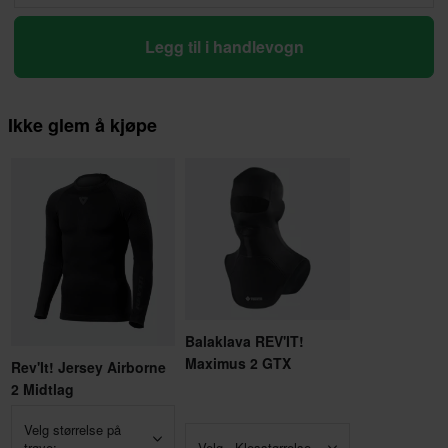
Legg til i handlevogn
Ikke glem å kjøpe
Balaklava REV'IT!
Maximus 2 GTX
Rev'It! Jersey Airborne
2 Midtlag
Velg størrelse på
trøye:
Velg - Klesstørrelse