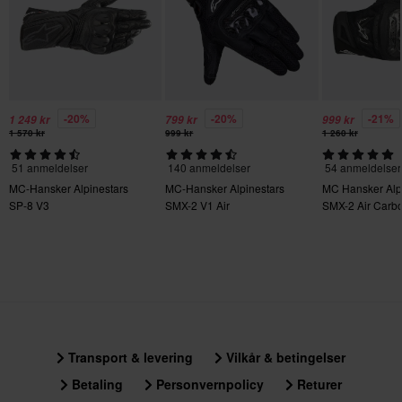
-20%
-20%
-21%
1 249 kr
799 kr
999 kr
1 570 kr
999 kr
1 260 kr
51 anmeldelser
140 anmeldelser
54 anmeldelser
MC-Hansker Alpinestars
MC-Hansker Alpinestars
MC Hansker Alp
SP-8 V3
SMX-2 V1 Air
SMX-2 Air Carb
Transport & levering
Vilkår & betingelser
Betaling
Personvernpolicy
Returer