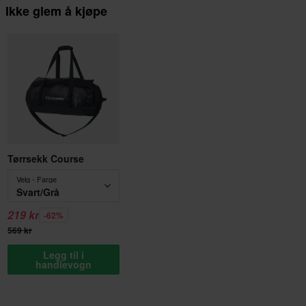
Ikke glem å kjøpe
Tørrsekk Course
Velg - Farge
Svart/Grå
219 kr
-62%
569 kr
Legg til i
handlevogn