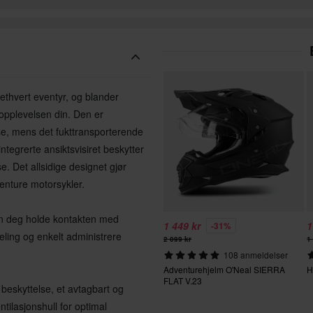
ethvert eventyr, og blander
eopplevelsen din. Den er
lse, mens det fukttransporterende
ntegrerte ansiktsvisiret beskytter
. Det allsidige designet gjør
venture motorsykler.
en deg holde kontakten med
1 449 kr
1
-31%
eling og enkelt administrere
2 099 kr
1
108 anmeldelser
Adventurehjelm O'Neal SIERRA
H
FLAT V.23
 beskyttelse, et avtagbart og
tilasjonshull for optimal