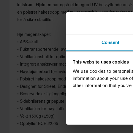
luftstrøm. Hjelmen har også et integrert UV-beskyttende ansik
en polstret hakestropp med mikrometrisk lukking for sikker p
for å sikre stabilitet.
Hjelmegenskaper:
• ABS-skall
Consent
• Fukttransporterende, avtagbar/vaskbar luftkanalbehag komfo
• Ventilasjonshull for optimal ventilasjon.
This website uses cookies
• Integrert ansiktsvisir med UV-beskyttelse
• Høydejusterbart hjelmvisir
We use cookies to personalis
• Polstret hakestropp med mikrometrisk lukking
information about your use of
other information that you’ve
• Designet for Street, Enduro og Adventure sykler
• Reservedeler tilgjengelig
• Sidebrillerens gripepute holder brillestroppen sikkert på plas
• Ventilasjon for høyt luftinntak med en skjerm som slipper luft
• Vekt 1590g (±50g)
• Oppfyller ECE 22.05