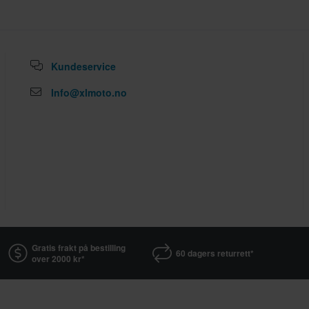
ller produsert på bestilling. Se
Kundeservice
Info@xlmoto.no
Gratis frakt på bestilling
60 dagers returrett*
over 2000 kr*