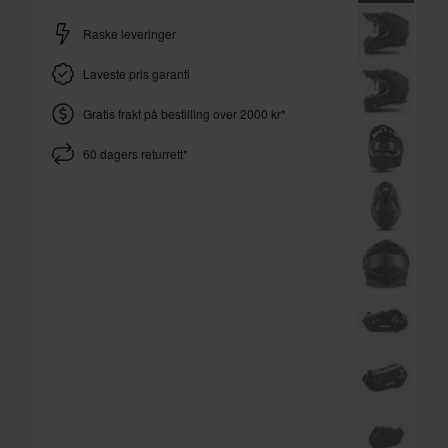
Raske leveringer
Laveste pris garanti
Gratis frakt på bestilling over 2000 kr*
60 dagers returrett*