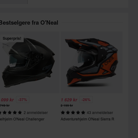
Bestselgere fra O'Neal
Superpris!
 099 kr
1 629 kr
-37%
-26%
 749 kr
2 199 kr
2 anmeldelser
43 anmeldelser
elhjelm O'Neal Challenger
Adventurehjelm O'Neal Sierra R