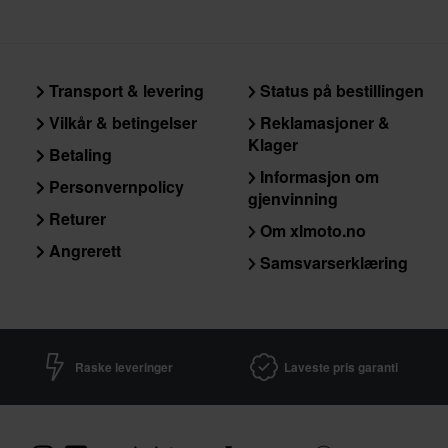
*Returretten gjelder ikke for produkter som er personaliserte e
vår
kundeserviceseksjon
for mer informasjon og vilkår.
Transport & levering
Status på bestillingen
Vilkår & betingelser
Reklamasjoner &
Klager
Betaling
Informasjon om
Personvernpolicy
gjenvinning
Returer
Om xlmoto.no
Angrerett
Samsvarserklæring
Raske leveringer
Laveste pris garanti