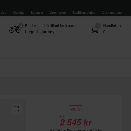
vice
Kjøretøy
Magasin
Varemerker
Bestillingsstatus
Om xlmoto.no
Produktene blir filtrert for å passe
Handlekurv
0
0
Legg til kjøretøy
0
-38%
Fra
2 545 kr
4 078 kr
Du sparer 1 533 kr