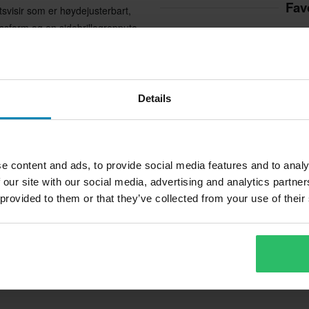
Fav
tsvisir som er høydejusterbart,
assform og en sidebrillegreppute
Details
rtfôring.
e content and ads, to provide social media features and to analy
3 519 kr
2
-30%
 our site with our social media, advertising and analytics partn
4 999 kr
3
 provided to them or that they’ve collected from your use of their
3 anmeldelser
Adventurehjelm LS2 MX701
A
s.
Explorer C
E
 inn og holder rusk ute