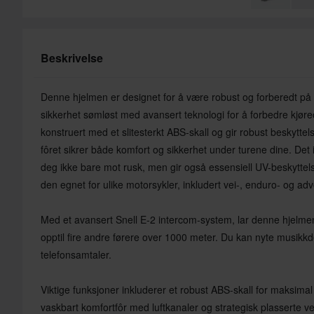
Beskrivelse
Denne hjelmen er designet for å være robust og forberedt på 
sikkerhet sømløst med avansert teknologi for å forbedre kjør
konstruert med et slitesterkt ABS-skall og gir robust beskytte
fôret sikrer både komfort og sikkerhet under turene dine. Det i
deg ikke bare mot rusk, men gir også essensiell UV-beskyttelse
den egnet for ulike motorsykler, inkludert vei-, enduro- og ad
Med et avansert Snell E-2 intercom-system, lar denne hjelm
opptil fire andre førere over 1000 meter. Du kan nyte musikkd
telefonsamtaler.
Viktige funksjoner inkluderer et robust ABS-skall for maksimal
vaskbart komfortfôr med luftkanaler og strategisk plasserte ven