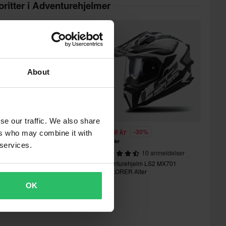
oritter i Adventurehjelmer
About
se our traffic. We also share
 729 kr
2 579 kr
-26%
-30%
ers who may combine it with
 699 kr
3 699 kr
 services.
2 anmeldelser
10 anmeldelser
dventurehjelm LS2 MX701
Adventurehjelm LS2 MX701
xplorer Hexa
EXPLORER Alter
OK