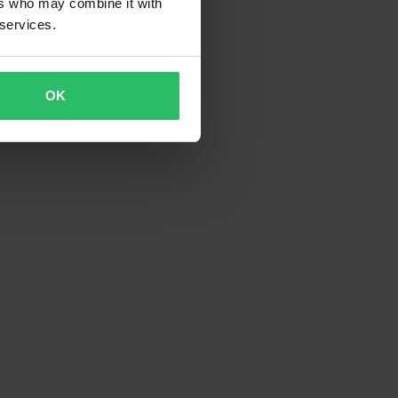
ers who may combine it with
 services.
OK