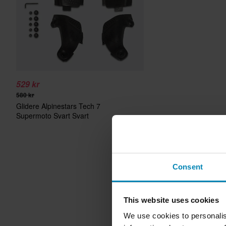
529 kr
580 kr
Glidere Alpinestars Tech 7
Supermoto Svart Svart
Consent
This website uses cookies
We use cookies to personalis