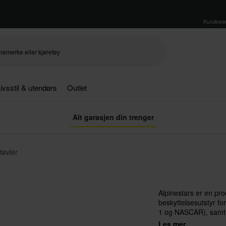
Kundeser
ivsstil & utendørs
Outlet
Alt garasjen din trenger
støvler
Alpinestars er en pr
beskyttelsesutstyr f
1 og NASCAR), samt 
(MTB) og surfing.
Les mer