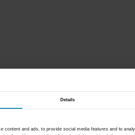
Details
1
Side
av
1
e content and ads, to provide social media features and to analy