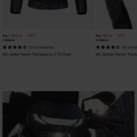
-48%
-55%
1 049 kr
789 kr
Fra
Fra
1 999 kr
1 749 kr
19 anmeldelser
30 anmel
MC-Jakke Raven Transalpina LT-TX Svart
MC-Bukser Raven Transa