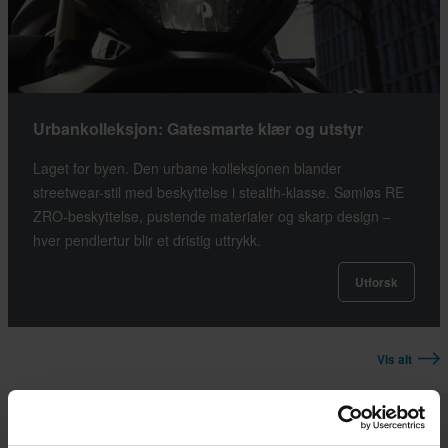
Urbankolleksjon: Gatesmarte klær og utstyr
Laget for byen. Den urbane kolleksjonen blander
streetwear-stil med beskyttelse i stealth-klasse. Sømløs RE
ZRO-beskyttelse, pustende materialer og skarp design –
hver pendlertur blir et dristig uttrykk.
Utforsk
Vis alt
Superpris!
Superpris!