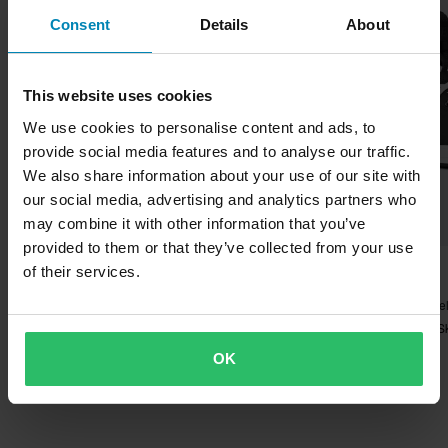
Consent
Details
About
This website uses cookies
We use cookies to personalise content and ads, to
provide social media features and to analyse our traffic.
We also share information about your use of our site with
our social media, advertising and analytics partners who
may combine it with other information that you’ve
provided to them or that they’ve collected from your use
-62%
-50%
649 kr
749 kr
Fra
of their services.
1 699 kr
1 499 kr
28 anmeldelser
40 anmel
MC-Jakke Raven Rila Softshell WP Grønn
MC-Sko Raven Rijeka Sk
OK