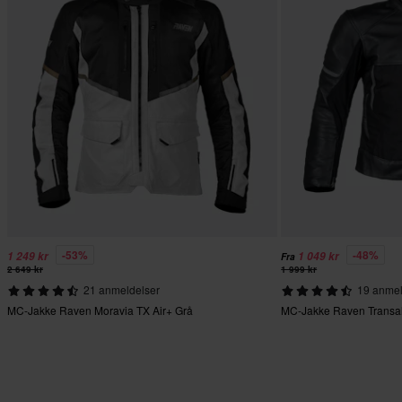
-53%
-48%
1 249 kr
1 049 kr
Fra
2 649 kr
1 999 kr
21 anmeldelser
19 anmel
MC-Jakke Raven Moravia TX Air+ Grå
MC-Jakke Raven Transal