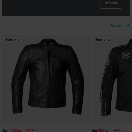
Utforsk
Vis alt
Superpris!
Superpris!
-37%
-46%
1 729 kr
885 kr
Fra
Fra