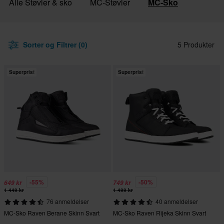
Alle Støvler & sko
MC-Støvler
MC-Sko
Sorter og Filtrer (0)
5 Produkter
Superpris!
Superpris!
-55%
-50%
649 kr
749 kr
1 449 kr
1 499 kr
76 anmeldelser
40 anmeldelser
MC-Sko Raven Berane Skinn Svart
MC-Sko Raven Rijeka Skinn Svart