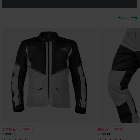
Vis alt
-53%
-52%
1 249 kr
999 kr
2 649 kr
2 099 kr