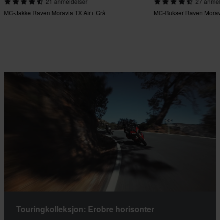
21 anmeldelser
27 anmel
MC-Jakke Raven Moravia TX Air+ Grå
MC-Bukser Raven Moravi
Touringkolleksjon: Erobre horisonter