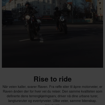
Rise to ride
Når veien kaller, svarer Raven. Fra røffe stier til åpne motorveier, er
Raven-ånden der for hver vei du reiser. Den samme kvaliteten som
definerte dens terrengkjøringsarv, driver nå dine urbane turer,
langtursruter og eventyrveier. Ulike veier, samme lidenskap.