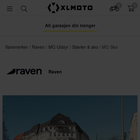
0
0
Alt garasjen din trenger
Varemerker
Raven
MC-Utstyr
Støvler & sko
MC-Sko
Raven