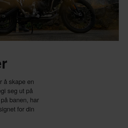
r
or å skape en
egi seg ut på
e på banen, har
ignet for din