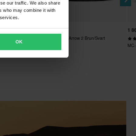
se our traffic. We also share
ers who may combine it with
 services.
1 799 kr
1 8
MC-Støvler REV'IT! Arrow 2 Brun/Svart
OK
MC-S