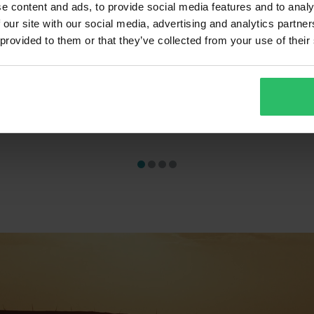
e content and ads, to provide social media features and to analy
 our site with our social media, advertising and analytics partn
 provided to them or that they’ve collected from your use of their
779 kr
 anmeldelser
1 anmeldelser
V'IT! Mangrove 2 Svart/Grå
MC-Hansker REV'IT! Mangrove 2
Svart/Okergul