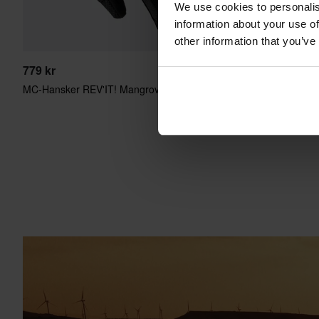
We use cookies to personalis
information about your use of
other information that you’ve
779 kr
779 kr
MC-Hansker REV'IT! Mangrove 2 Svart
1
MC-Hansker RE