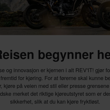
Reisen begynner he
se og innovasjon er kjernen i alt REV'IT! gjør f
fremtid for kjøring. For at førerne skal kunne b
, kjøre på veien med stil eller presse grensen
dske merket det riktige kjøreutstyret som er des
sikkerhet, slik at du kan kjøre fryktløst.