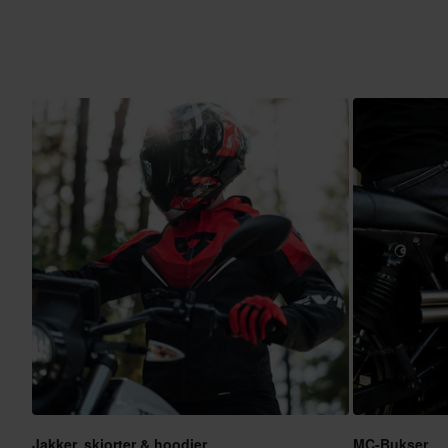
Jakker, skjorter & hoodier
MC-Bukser