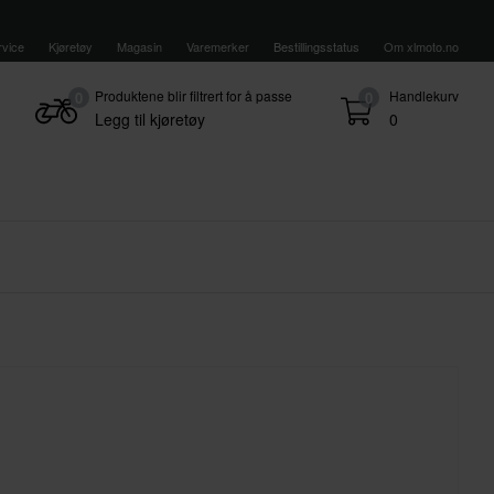
vice
Kjøretøy
Magasin
Varemerker
Bestillingsstatus
Om xlmoto.no
Produktene blir filtrert for å passe
Handlekurv
0
0
Legg til kjøretøy
0