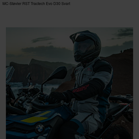
MC-Støvler RST Tractech Evo D30 Svart