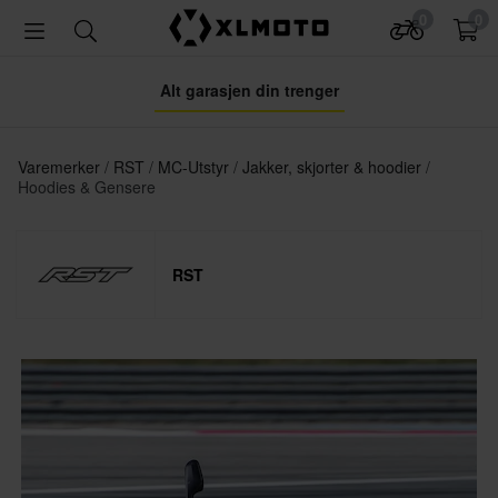
0
0
Alt garasjen din trenger
Varemerker
RST
MC-Utstyr
Jakker, skjorter & hoodier
Hoodies & Gensere
RST