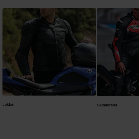
Jakker
Skinndress