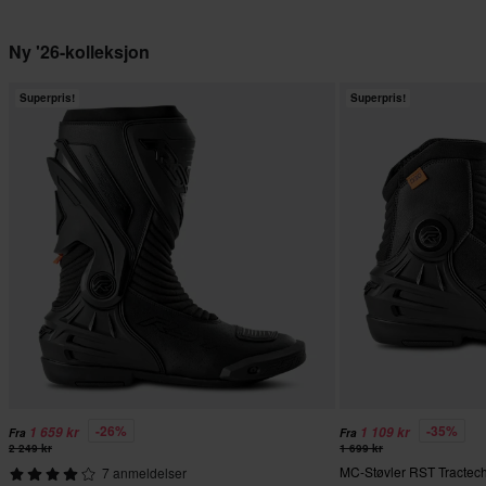
Ny '26-kolleksjon
Superpris!
Superpris!
-26%
-35%
1 659 kr
1 109 kr
Fra
Fra
2 249 kr
1 699 kr
MC-Støvler RST Tractech
7 anmeldelser