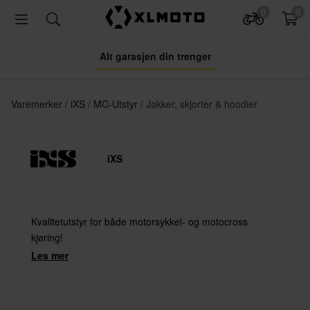
0
0
Alt garasjen din trenger
Varemerker
iXS
MC-Utstyr
Jakker, skjorter & hoodier
iXS
Kvalitetutstyr for både motorsykkel- og motocross
kjøring!
Les mer