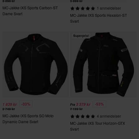
3 099 kr
3 099 kr
MC-Jakke iXS Sports Carbon-ST
1 anmeldelser
Dame Svart
MC-Jakke iXS Sports Hexalon-ST
Svart
Superpris!
-33%
-53%
1 839 kr
3 379 kr
Fra
2 749 kr
7 199 kr
MC-Jakke iXS Sports SO Moto
4 anmeldelser
Dynamic Dame Svart
MC-Jakke iXS Tour Horizon-GTX
Svart