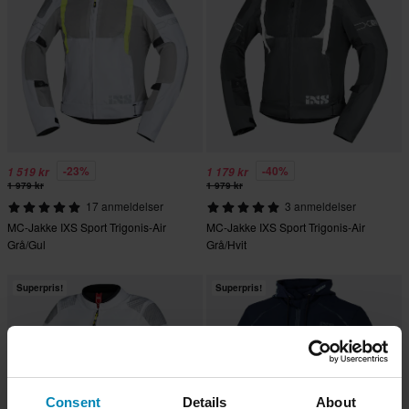
-23%
-40%
1 519 kr
1 179 kr
1 979 kr
1 979 kr
17 anmeldelser
3 anmeldelser
MC-Jakke IXS Sport Trigonis-Air
MC-Jakke IXS Sport Trigonis-Air
Grå/Gul
Grå/Hvit
Superpris!
Superpris!
Consent
Details
About