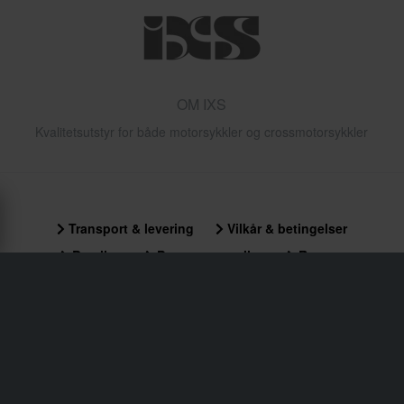
OM IXS
Kvalitetsutstyr for både motorsykkler og crossmotorsykkler
Transport & levering
Vilkår & betingelser
Betaling
Personvernpolicy
Returer
Angrerett
Status på bestillingen
Reklamasjoner & Klager
Informasjon om gjenvinning
Om xlmoto.no
Samsvarserklæring