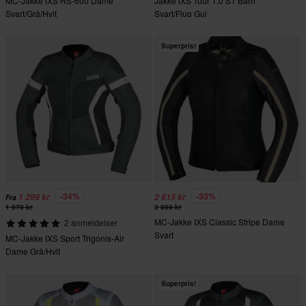
MC-Jakke iXS RS-600 Dame
Jakke iXS Tour 1.0 ST Barn
Svart/Grå/Hvit
Svart/Fluo Gul
Superpris!
-34%
-33%
1 299 kr
2 615 kr
Fra
1 979 kr
3 899 kr
MC-Jakke IXS Classic Stripe Dame
2 anmeldelser
Svart
MC-Jakke IXS Sport Trigonis-Air
Dame Grå/Hvit
Superpris!