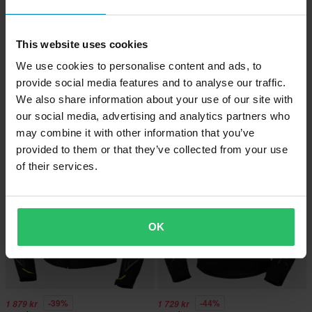
This website uses cookies
-35%
-42%
1 279 kr
1 279 kr
We use cookies to personalise content and ads, to
1 979 kr
2 199 kr
provide social media features and to analyse our traffic.
MC-Jakke iXS Classic SO Moto 2.0
6 anmeldelser
We also share information about your use of our site with
Blå
MC-Jakke IXS Sport Trigonis-Air
our social media, advertising and analytics partners who
Dame Grå/Gul
may combine it with other information that you’ve
provided to them or that they’ve collected from your use
Superpris!
Superpris!
of their services.
OK
-39%
-44%
1 879 kr
1 729 kr