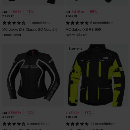
-48%
-60%
1 189 kr
1 819 kr
Fra
Fra
2 299 kr
4 599 kr
11 anmeldelser
8 anmeldelser
MC-Jakke iXS Classic SO Moto 2.0
MC-Jakke iXS RS-600
Dame Svart
Svart/Grå/Hvit
Superpris!
-42%
-37%
2 569 kr
1 169 kr
Fra
4 399 kr
1 869 kr
4 anmeldelser
11 anmeldelser