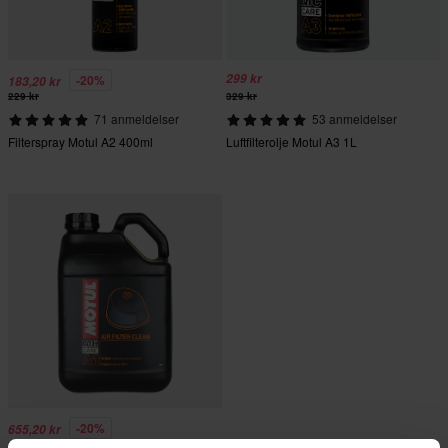
299 kr
-20%
183,20 kr
229 kr
329 kr
71 anmeldelser
53 anmeldelser
Filterspray Motul A2 400ml
Luftfilterolje Motul A3 1L
-20%
655,20 kr
819 kr