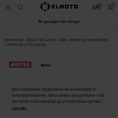
0
0
Alt garasjen din trenger
Varemerker
Motul
MC-Deler
Oljer, væsker og smøremidler
Luftfilterolje & Rengjøring
Motul
Motul produserer høytpresterende smøremiddel til
motorsportindustrien. Motul utvikler sine produkter med
det nyeste innen teknologi og alt kontrolleres og testes
under de mest krevende forhold som både
Les mer
motorprodusenter og førere krever.